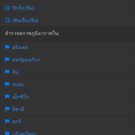
ปักกิ่ง (จีน)
เซินเจิ้น (จีน)
สำรวจสภาพภูมิอากาศใน:
ฝรั่งเศส
สหรัฐอเมริกา
จีน
สเปน
เม็กซิโก
อิตาลี
ตุรกี
บริเตนใหญ่