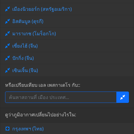
เมืองนิวยอร์ก (สหรัฐอเมริกา)
อิสตันบูล (ตุรกี)
มาราเกช (โมร็อกโก)
เซี่ยงไฮ้ (จีน)
ปักกิ่ง (จีน)
เซินเจิ้น (จีน)
หรือเปรียบเทียบ เอล เพสกาเดโร กับ::
ดูว่าภูมิอากาศเปลี่ยนไปอย่างไรใน:
กรุงเทพฯ (ไทย)