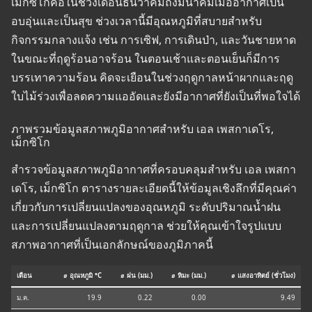
เม็กซิโกคือในช่วงเดือนธันวาคมถึงมีนาคมเมื่ออากาศเป็น
อบอุ่นและเป็นสุข ช่วงเวลานี้มีอุณหภูมิที่สบายสำหรับ
กิจกรรมกลางแจ้ง เช่น การเซิฟ, การเดินป่า, และวันชายหาด
ในขณะที่ฤดูร้อนอาจร้อน ในตอนเช้าและตอนเย็นก็มีการ
บรรเทาความร้อน คิดจะเยือนในช่วงฤดูกาลหน้าผากและฤดู
ใบไม้ร่วงเพื่อลดความแออัดและยังมีอากาศที่ยังเป็นที่พอใจได้
ภาพรวมข้อมูลสภาพภูมิอากาศสำหรับ เอล เพสกาเดโร,
เม็กซิโก
สำรวจข้อมูลสภาพภูมิอากาศที่ครอบคลุมสำหรับ เอล เพสกา
เดโร, เม็กซิโก ตารางรายละเอียดนี้ให้ข้อมูลเชิงลึกที่มีคุณค่า
เกี่ยวกับการเปลี่ยนแปลงของอุณหภูมิ ระดับปริมาณน้ำฝน
และการเปลี่ยนแปลงตามฤดูกาล ช่วยให้คุณเข้าใจรูปแบบ
สภาพอากาศที่เป็นเอกลักษณ์ของภูมิภาคนี้
เดือน
⌀ อุณหภูมิ °C
⌀ ฝน (มม.)
⌀ หิมะ (มม.)
⌀ แสงอาทิตย์ (ชั่วโมง)
ม.ค.
19.9
0.22
0.00
9.49