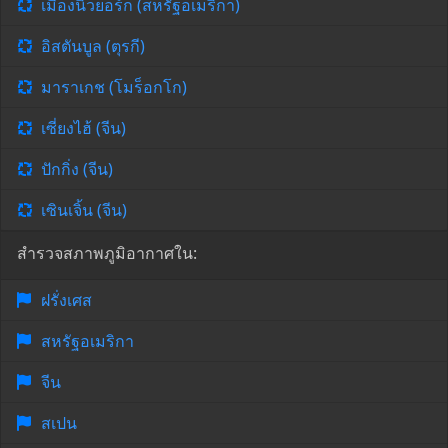
เมืองนิวยอร์ก (สหรัฐอเมริกา)
อิสตันบูล (ตุรกี)
มาราเกช (โมร็อกโก)
เซี่ยงไฮ้ (จีน)
ปักกิ่ง (จีน)
เซินเจิ้น (จีน)
สำรวจสภาพภูมิอากาศใน:
ฝรั่งเศส
สหรัฐอเมริกา
จีน
สเปน