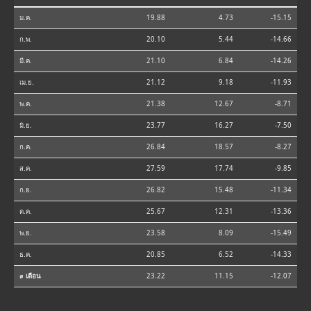
ม.ค.
19.88
4.73
-15.15
ก.พ.
20.10
5.44
-14.66
มี.ค.
21.10
6.84
-14.26
เม.ย.
21.12
9.18
-11.93
พ.ค.
21.38
12.67
-8.71
มิ.ย.
23.77
16.27
-7.50
ก.ค.
26.84
18.57
-8.27
ส.ค.
27.59
17.74
-9.85
ก.ย.
26.82
15.48
-11.34
ต.ค.
25.67
12.31
-13.36
พ.ย.
23.58
8.09
-15.49
ธ.ค.
20.85
6.52
-14.33
⌀ เดือน
23.22
11.15
-12.07