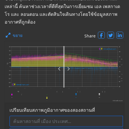
เหล่านี้ ค้นหาช่วงเวลาที่ดีที่สุดในการเยี่ยมชม เอล เพสกาเด
โร และ ลอนดอน และตัดสินใจเดินทางโดยใช้ข้อมูลสภาพ
อากาศที่ถูกต้อง
ขยาย
Share
เปรียบเทียบสภาพภูมิอากาศของสองสถานที่