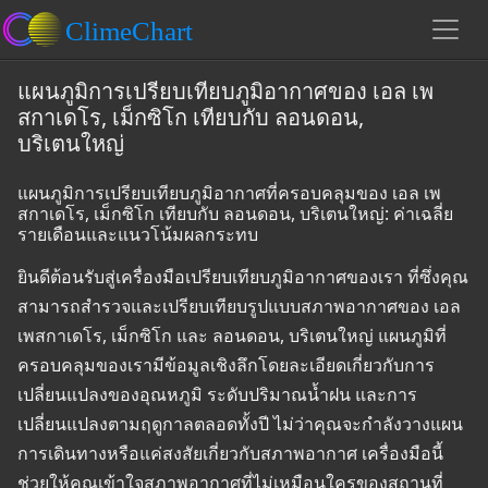
แผนภูมิการเปรียบเทียบภูมิอากาศของ เอล เพ
สกาเดโร, เม็กซิโก เทียบกับ ลอนดอน,
บริเตนใหญ่
แผนภูมิการเปรียบเทียบภูมิอากาศที่ครอบคลุมของ เอล เพ
สกาเดโร, เม็กซิโก เทียบกับ ลอนดอน, บริเตนใหญ่: ค่าเฉลี่ย
รายเดือนและแนวโน้มผลกระทบ
ยินดีต้อนรับสู่เครื่องมือเปรียบเทียบภูมิอากาศของเรา ที่ซึ่งคุณ
สามารถสำรวจและเปรียบเทียบรูปแบบสภาพอากาศของ เอล
เพสกาเดโร, เม็กซิโก และ ลอนดอน, บริเตนใหญ่ แผนภูมิที่
ครอบคลุมของเรามีข้อมูลเชิงลึกโดยละเอียดเกี่ยวกับการ
เปลี่ยนแปลงของอุณหภูมิ ระดับปริมาณน้ำฝน และการ
เปลี่ยนแปลงตามฤดูกาลตลอดทั้งปี ไม่ว่าคุณจะกำลังวางแผน
การเดินทางหรือแค่สงสัยเกี่ยวกับสภาพอากาศ เครื่องมือนี้
ช่วยให้คุณเข้าใจสภาพอากาศที่ไม่เหมือนใครของสถานที่