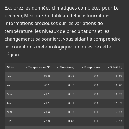
Explorez les données climatiques complètes pour Le
pêcheur, Mexique. Ce tableau détaillé fournit des
informations précieuses sur les variations de
température, les niveaux de précipitations et les
changements saisonniers, vous aidant à comprendre
les conditions météorologiques uniques de cette
région.
Mois
⌀ Température °C
⌀ Pluie (mm)
⌀ Neige (mm)
⌀ Soleil (h)
Jan
19.9
0.22
0.00
9.49
Fév
20.1
0.30
0.00
10.20
Mar
21.1
0.08
0.00
10.82
Avr
21.1
0.01
0.00
11.59
Mai
21.4
0.02
0.00
12.27
Jun
23.8
0.48
0.00
12.37