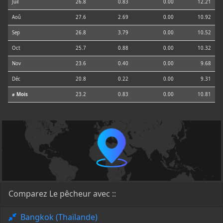
Juil
26.8
0.83
0.00
12.21
Aoû
27.6
2.69
0.00
10.92
Sep
26.8
3.79
0.00
10.52
Oct
25.7
0.88
0.00
10.32
Nov
23.6
0.40
0.00
9.68
Déc
20.8
0.22
0.00
9.31
⌀ Mois
23.2
0.83
0.00
10.81
Comparez Le pêcheur avec ::
Bangkok (Thaïlande)