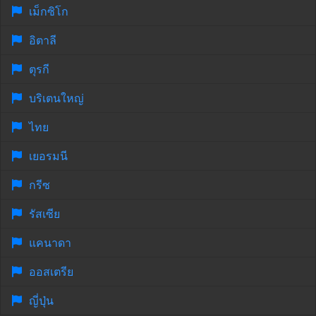
เม็กซิโก
อิตาลี
ตุรกี
บริเตนใหญ่
ไทย
เยอรมนี
กรีซ
รัสเซีย
แคนาดา
ออสเตรีย
ญี่ปุ่น