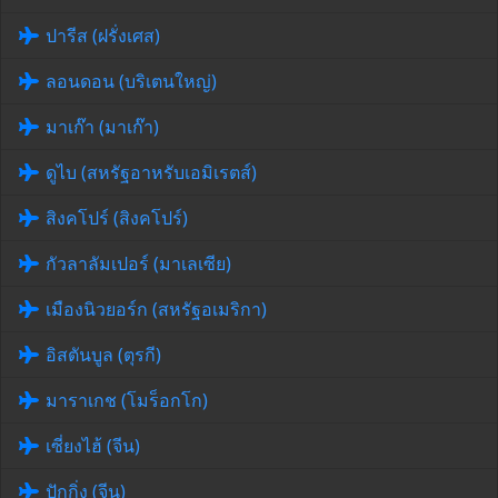
ปารีส (ฝรั่งเศส)
ลอนดอน (บริเตนใหญ่)
มาเก๊า (มาเก๊า)
ดูไบ (สหรัฐอาหรับเอมิเรตส์)
สิงคโปร์ (สิงคโปร์)
กัวลาลัมเปอร์ (มาเลเซีย)
เมืองนิวยอร์ก (สหรัฐอเมริกา)
อิสตันบูล (ตุรกี)
มาราเกช (โมร็อกโก)
เซี่ยงไฮ้ (จีน)
ปักกิ่ง (จีน)