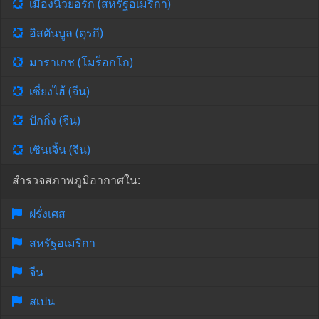
เมืองนิวยอร์ก (สหรัฐอเมริกา)
อิสตันบูล (ตุรกี)
มาราเกช (โมร็อกโก)
เซี่ยงไฮ้ (จีน)
ปักกิ่ง (จีน)
เซินเจิ้น (จีน)
สำรวจสภาพภูมิอากาศใน:
ฝรั่งเศส
สหรัฐอเมริกา
จีน
สเปน