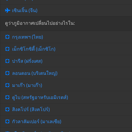
เซินเจิ้น (จีน)
ดูว่าภูมิอากาศเปลี่ยนไปอย่างไรใน:
กรุงเทพฯ (ไทย)
เม็กซิโกซิตี้ (เม็กซิโก)
ปารีส (ฝรั่งเศส)
ลอนดอน (บริเตนใหญ่)
มาเก๊า (มาเก๊า)
ดูไบ (สหรัฐอาหรับเอมิเรตส์)
สิงคโปร์ (สิงคโปร์)
กัวลาลัมเปอร์ (มาเลเซีย)