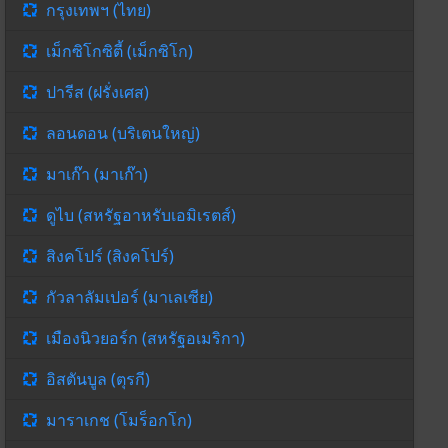
กรุงเทพฯ (ไทย)
เม็กซิโกซิตี้ (เม็กซิโก)
ปารีส (ฝรั่งเศส)
ลอนดอน (บริเตนใหญ่)
มาเก๊า (มาเก๊า)
ดูไบ (สหรัฐอาหรับเอมิเรตส์)
สิงคโปร์ (สิงคโปร์)
กัวลาลัมเปอร์ (มาเลเซีย)
เมืองนิวยอร์ก (สหรัฐอเมริกา)
อิสตันบูล (ตุรกี)
มาราเกช (โมร็อกโก)