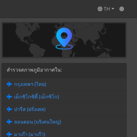
TH
สำรวจสภาพภูมิอากาศใน:
กรุงเทพฯ (ไทย)
เม็กซิโกซิตี้ (เม็กซิโก)
ปารีส (ฝรั่งเศส)
ลอนดอน (บริเตนใหญ่)
มาเก๊า (มาเก๊า)