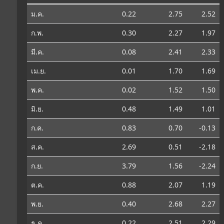
ม.ค.
0.22
2.75
2.52
ก.พ.
0.30
2.27
1.97
มี.ค.
0.08
2.41
2.33
เม.ย.
0.01
1.70
1.69
พ.ค.
0.02
1.52
1.50
มิ.ย.
0.48
1.49
1.01
ก.ค.
0.83
0.70
-0.13
ส.ค.
2.69
0.51
-2.18
ก.ย.
3.79
1.56
-2.24
ต.ค.
0.88
2.07
1.19
พ.ย.
0.40
2.68
2.27
ธ.ค.
0.22
2.51
2.29