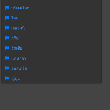
บริเตนใหญ่
ไทย
เยอรมนี
กรีซ
รัสเซีย
แคนาดา
ออสเตรีย
ญี่ปุ่น