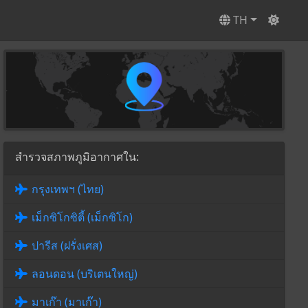
TH
สำรวจสภาพภูมิอากาศใน:
กรุงเทพฯ (ไทย)
เม็กซิโกซิตี้ (เม็กซิโก)
ปารีส (ฝรั่งเศส)
ลอนดอน (บริเตนใหญ่)
มาเก๊า (มาเก๊า)