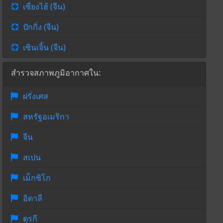
เซี่ยงไฮ้ (จีน)
ปักกิ่ง (จีน)
เซินเจิ้น (จีน)
สำรวจสภาพภูมิอากาศใน:
ฝรั่งเศส
สหรัฐอเมริกา
จีน
สเปน
เม็กซิโก
อิตาลี
ตุรกี