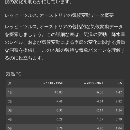
候の変化を明らかにしています。
レッヒ・ツルス, オーストリアの気候変動データ概要
レッヒ・ツルス, オーストリアの包括的な気候変動データ
を探索しましょう。この詳細な表は、気温の変動、降水量
のレベル、および気候変動による季節の変化に関する貴重
な洞察を提供し、この地域の独特な気象パターンを理解す
るのに役立ちます。
気温 °C
月
⌀ 1940 - 1950
⌀ 2013 - 2023
+/-
1月
-10.83
-6.36
4.47
2月
-7.46
-4.64
2.82
3月
-3.35
-2.11
1.24
4月
0.28
1.07
0.79
5月
3.76
4.80
1.04