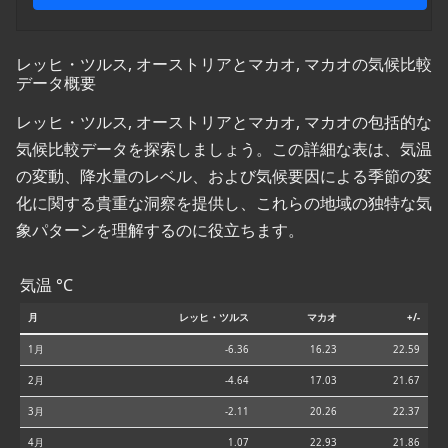
レッヒ・ツルス, オーストリアとマカオ, マカオの気候比較
データ概要
レッヒ・ツルス, オーストリアとマカオ, マカオの包括的な
気候比較データを探索しましょう。この詳細な表は、気温
の変動、降水量のレベル、および気候要因による季節の変
化に関する貴重な洞察を提供し、これらの地域の独特な気
象パターンを理解するのに役立ちます。
気温 °C
月
レッヒ・ツルス
マカオ
+/-
1月
-6.36
16.23
22.59
2月
-4.64
17.03
21.67
3月
-2.11
20.26
22.37
4月
1.07
22.93
21.86