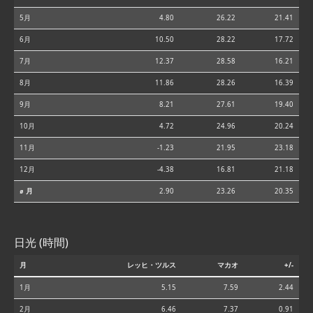
5月
4.80
26.22
21.41
6月
10.50
28.22
17.72
7月
12.37
28.58
16.21
8月
11.86
28.26
16.39
9月
8.21
27.61
19.40
10月
4.72
24.96
20.24
11月
-1.23
21.95
23.18
12月
-4.38
16.81
21.18
⌀ 月
2.90
23.26
20.35
日光 (時間)
月
レッヒ・ツルス
マカオ
+/-
1月
5.15
7.59
2.44
2月
6.46
7.37
0.91