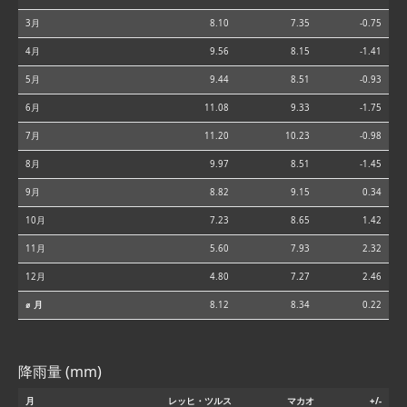
3月
8.10
7.35
-0.75
4月
9.56
8.15
-1.41
5月
9.44
8.51
-0.93
6月
11.08
9.33
-1.75
7月
11.20
10.23
-0.98
8月
9.97
8.51
-1.45
9月
8.82
9.15
0.34
10月
7.23
8.65
1.42
11月
5.60
7.93
2.32
12月
4.80
7.27
2.46
⌀ 月
8.12
8.34
0.22
降雨量 (mm)
月
レッヒ・ツルス
マカオ
+/-