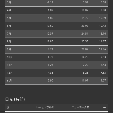
3月
-2.11
3.97
6.08
4月
1.07
10.07
9.00
5月
4.80
15.79
10.99
6月
10.50
20.92
10.42
7月
12.37
24.54
12.16
8月
11.86
23.53
11.67
9月
8.21
20.07
11.86
10月
4.72
14.25
9.53
11月
-1.23
7.20
8.43
12月
-4.38
3.25
7.63
⌀ 月
2.90
11.97
9.07
日光 (時間)
月
レッヒ・ツルス
ニューヨーク市
+/-