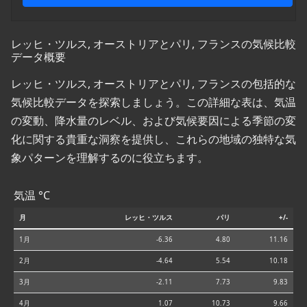
レッヒ・ツルス, オーストリアとパリ, フランスの気候比較
データ概要
レッヒ・ツルス, オーストリアとパリ, フランスの包括的な
気候比較データを探索しましょう。この詳細な表は、気温
の変動、降水量のレベル、および気候要因による季節の変
化に関する貴重な洞察を提供し、これらの地域の独特な気
象パターンを理解するのに役立ちます。
気温 °C
月
レッヒ・ツルス
パリ
+/-
1月
-6.36
4.80
11.16
2月
-4.64
5.54
10.18
3月
-2.11
7.73
9.83
4月
1.07
10.73
9.66