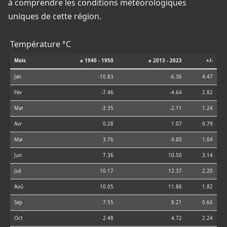
à comprendre les conditions météorologiques
uniques de cette région.
Température °C
Mois
⌀ 1940 - 1950
⌀ 2013 - 2023
+/-
Jan
-10.83
-6.36
4.47
Fév
-7.46
-4.64
2.82
Mar
-3.35
-2.11
1.24
Avr
0.28
1.07
0.79
Mai
3.76
4.80
1.04
Jun
7.36
10.50
3.14
Juil
10.17
12.37
2.20
Aoû
10.05
11.86
1.82
Sep
7.55
8.21
0.66
Oct
2.48
4.72
2.24