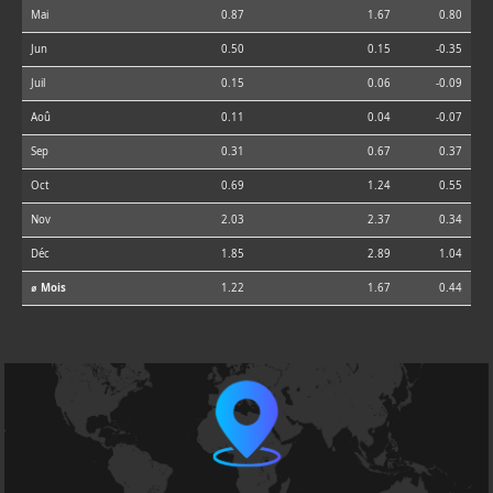
Mai
0.87
1.67
0.80
Jun
0.50
0.15
-0.35
Juil
0.15
0.06
-0.09
Aoû
0.11
0.04
-0.07
Sep
0.31
0.67
0.37
Oct
0.69
1.24
0.55
Nov
2.03
2.37
0.34
Déc
1.85
2.89
1.04
⌀ Mois
1.22
1.67
0.44