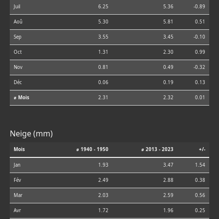
Juil
6.25
5.36
-0.89
Aoû
5.30
5.81
0.51
Sep
3.55
3.45
-0.10
Oct
1.31
2.30
0.99
Nov
0.81
0.49
-0.32
Déc
0.06
0.19
0.13
⌀ Mois
2.31
2.32
0.01
Neige (mm)
Mois
⌀ 1940 - 1950
⌀ 2013 - 2023
+/-
Jan
1.93
3.47
1.54
Fév
2.49
2.88
0.38
Mar
2.03
2.59
0.56
Avr
1.72
1.96
0.25