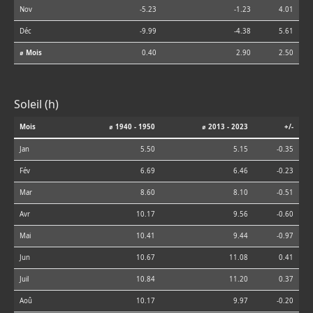
Nov
-5.23
-1.23
4.01
Déc
-9.99
-4.38
5.61
⌀ Mois
0.40
2.90
2.50
Soleil (h)
Mois
⌀ 1940 - 1950
⌀ 2013 - 2023
+/-
Jan
5.50
5.15
-0.35
Fév
6.69
6.46
-0.23
Mar
8.60
8.10
-0.51
Avr
10.17
9.56
-0.60
Mai
10.41
9.44
-0.97
Jun
10.67
11.08
0.41
Juil
10.84
11.20
0.37
Aoû
10.17
9.97
-0.20