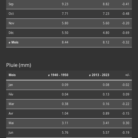
Sep
9.23
8.82
-0.41
Oct
7.71
7.23
-0.48
Nov
5.80
5.60
-0.20
Déc
5.50
4.80
-0.69
⌀ Mois
8.44
8.12
-0.32
Pluie (mm)
Mois
⌀ 1940 - 1950
⌀ 2013 - 2023
+/-
Jan
0.09
0.08
-0.02
Fév
0.04
0.13
0.09
Mar
0.38
0.16
-0.22
Avr
1.04
0.89
-0.15
Mai
3.11
3.41
0.30
Jun
5.76
5.57
-0.19