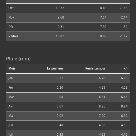
Oct
10.32
8.46
-1.86
Nov
9.68
7.54
-2.14
Déc
9.31
7.92
-1.39
⌀ Mois
10.81
8.99
-1.82
Pluie (mm)
Mois
Le pêcheur
Kuala Lumpur
+/-
Jan
0.22
6.28
6.05
Fév
0.30
4.59
4.29
Mar
0.08
6.54
6.46
Avr
0.01
8.95
8.94
Mai
0.02
7.00
6.99
Jun
0.48
4.98
4.50
Juil
0.83
4.95
4.12