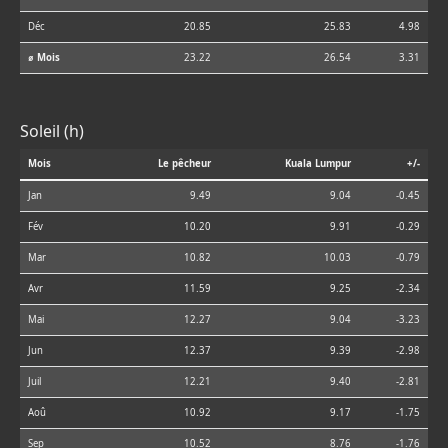
Déc
20.85
25.83
4.98
⌀ Mois
23.22
26.54
3.31
Soleil (h)
Mois
Le pêcheur
Kuala Lumpur
+/-
Jan
9.49
9.04
-0.45
Fév
10.20
9.91
-0.29
Mar
10.82
10.03
-0.79
Avr
11.59
9.25
-2.34
Mai
12.27
9.04
-3.23
Jun
12.37
9.39
-2.98
Juil
12.21
9.40
-2.81
Aoû
10.92
9.17
-1.75
Sep
10.52
8.76
-1.76