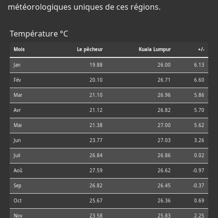
météorologiques uniques de ces régions.
Température °C
Mois
Le pêcheur
Kuala Lumpur
+/-
Jan
19.88
26.00
6.13
Fév
20.10
26.71
6.60
Mar
21.10
26.96
5.86
Avr
21.12
26.82
5.70
Mai
21.38
27.00
5.62
Jun
23.77
27.03
3.26
Juil
26.84
26.86
0.02
Aoû
27.59
26.62
-0.97
Sep
26.82
26.45
-0.37
Oct
25.67
26.36
0.69
Nov
23.58
25.83
2.25