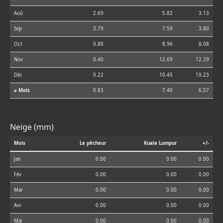
Aoû
2.69
5.82
3.13
Sep
3.79
7.59
3.80
Oct
0.88
8.96
8.08
Nov
0.40
12.69
12.29
Déc
0.22
10.45
10.23
⌀ Mois
0.83
7.40
6.57
Neige (mm)
Mois
Le pêcheur
Kuala Lumpur
+/-
Jan
0.00
0.00
0.00
Fév
0.00
0.00
0.00
Mar
0.00
0.00
0.00
Avr
0.00
0.00
0.00
Mai
0.00
0.00
0.00