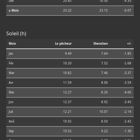
Déc
20.85
16.50
-4.35
⌀ Mois
23.22
23.15
-0.07
Soleil (h)
Mois
Le pêcheur
Shenzhen
+/-
Jan
9.49
7.64
-1.85
Fév
10.20
7.52
-2.68
Mar
10.82
7.46
-3.37
Avr
11.59
8.00
-3.59
Mai
12.27
8.20
-4.06
Jun
12.37
8.92
-3.45
Juil
12.21
10.07
-2.14
Aoû
10.92
8.50
-2.42
Sep
10.52
9.22
-1.30