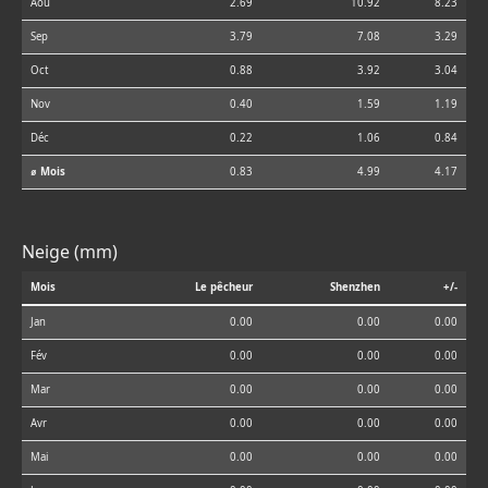
Aoû
2.69
10.92
8.23
Sep
3.79
7.08
3.29
Oct
0.88
3.92
3.04
Nov
0.40
1.59
1.19
Déc
0.22
1.06
0.84
⌀ Mois
0.83
4.99
4.17
Neige (mm)
Mois
Le pêcheur
Shenzhen
+/-
Jan
0.00
0.00
0.00
Fév
0.00
0.00
0.00
Mar
0.00
0.00
0.00
Avr
0.00
0.00
0.00
Mai
0.00
0.00
0.00