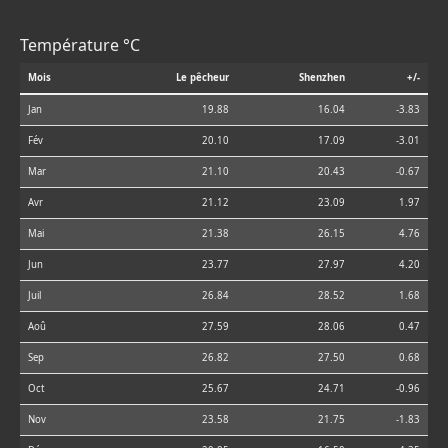
Température °C
Mois
Le pêcheur
Shenzhen
+/-
Jan
19.88
16.04
-3.83
Fév
20.10
17.09
-3.01
Mar
21.10
20.43
-0.67
Avr
21.12
23.09
1.97
Mai
21.38
26.15
4.76
Jun
23.77
27.97
4.20
Juil
26.84
28.52
1.68
Aoû
27.59
28.06
0.47
Sep
26.82
27.50
0.68
Oct
25.67
24.71
-0.96
Nov
23.58
21.75
-1.83