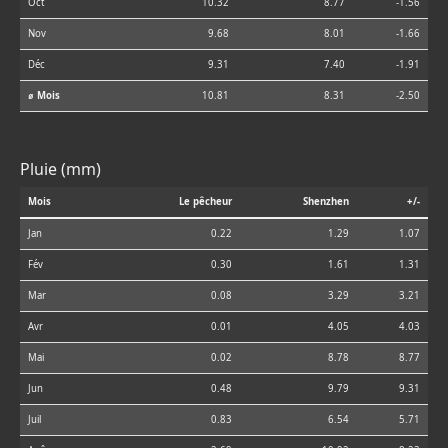
Oct
10.32
8.77
-1.56
Nov
9.68
8.01
-1.66
Déc
9.31
7.40
-1.91
⌀ Mois
10.81
8.31
-2.50
Pluie (mm)
Mois
Le pêcheur
Shenzhen
+/-
Jan
0.22
1.29
1.07
Fév
0.30
1.61
1.31
Mar
0.08
3.29
3.21
Avr
0.01
4.05
4.03
Mai
0.02
8.78
8.77
Jun
0.48
9.79
9.31
Juil
0.83
6.54
5.71