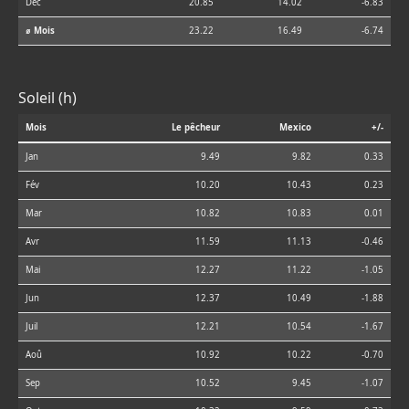
Déc
20.85
14.02
-6.83
⌀ Mois
23.22
16.49
-6.74
Soleil (h)
Mois
Le pêcheur
Mexico
+/-
Jan
9.49
9.82
0.33
Fév
10.20
10.43
0.23
Mar
10.82
10.83
0.01
Avr
11.59
11.13
-0.46
Mai
12.27
11.22
-1.05
Jun
12.37
10.49
-1.88
Juil
12.21
10.54
-1.67
Aoû
10.92
10.22
-0.70
Sep
10.52
9.45
-1.07