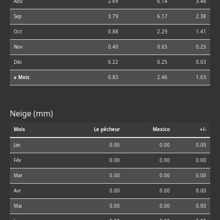
Aoû
2.69
6.14
3.46
Sep
3.79
6.17
2.38
Oct
0.88
2.29
1.41
Nov
0.40
0.65
0.25
Déc
0.22
0.25
0.03
⌀ Mois
0.83
2.46
1.63
Neige (mm)
Mois
Le pêcheur
Mexico
+/-
Jan
0.00
0.00
0.00
Fév
0.00
0.00
0.00
Mar
0.00
0.00
0.00
Avr
0.00
0.00
0.00
Mai
0.00
0.00
0.00