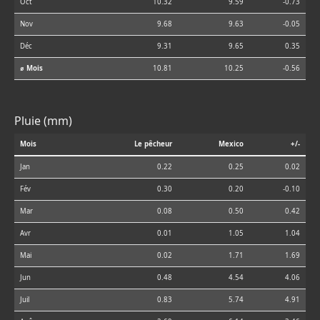
Oct
10.32
9.59
-0.73
Nov
9.68
9.63
-0.05
Déc
9.31
9.65
0.35
⌀ Mois
10.81
10.25
-0.56
Pluie (mm)
Mois
Le pêcheur
Mexico
+/-
Jan
0.22
0.25
0.02
Fév
0.30
0.20
-0.10
Mar
0.08
0.50
0.42
Avr
0.01
1.05
1.04
Mai
0.02
1.71
1.69
Jun
0.48
4.54
4.06
Juil
0.83
5.74
4.91