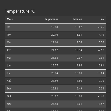
Température °C
Mois
Le pêcheur
Mexico
+/-
Jan
19.88
13.62
-6.25
Fév
20.10
15.91
-4.19
Mar
21.10
17.34
-3.76
Avr
21.12
18.94
-2.17
Mai
21.38
19.07
-2.31
Jun
23.77
17.96
-5.81
Juil
26.84
16.80
-10.04
Aoû
27.59
16.80
-10.79
Sep
26.82
16.49
-10.33
Oct
25.67
15.88
-9.78
Nov
23.58
15.01
-8.57