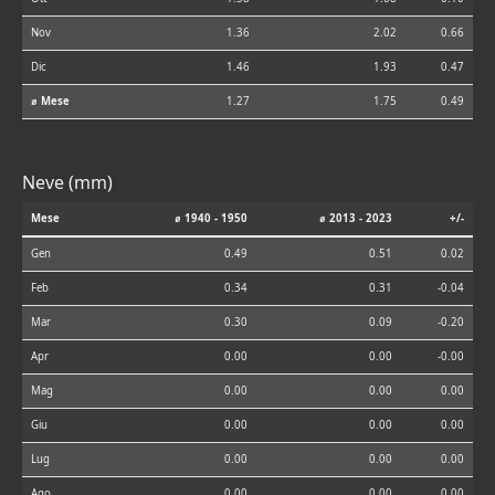
Nov
1.36
2.02
0.66
Dic
1.46
1.93
0.47
⌀ Mese
1.27
1.75
0.49
Neve (mm)
Mese
⌀ 1940 - 1950
⌀ 2013 - 2023
+/-
Gen
0.49
0.51
0.02
Feb
0.34
0.31
-0.04
Mar
0.30
0.09
-0.20
Apr
0.00
0.00
-0.00
Mag
0.00
0.00
0.00
Giu
0.00
0.00
0.00
Lug
0.00
0.00
0.00
Ago
0.00
0.00
0.00