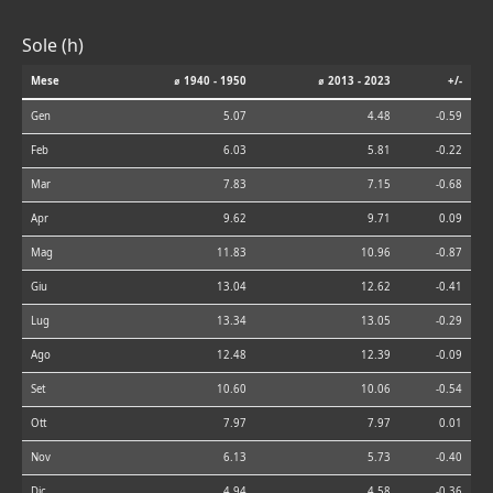
Sole (h)
Mese
⌀ 1940 - 1950
⌀ 2013 - 2023
+/-
Gen
5.07
4.48
-0.59
Feb
6.03
5.81
-0.22
Mar
7.83
7.15
-0.68
Apr
9.62
9.71
0.09
Mag
11.83
10.96
-0.87
Giu
13.04
12.62
-0.41
Lug
13.34
13.05
-0.29
Ago
12.48
12.39
-0.09
Set
10.60
10.06
-0.54
Ott
7.97
7.97
0.01
Nov
6.13
5.73
-0.40
Dic
4.94
4.58
-0.36