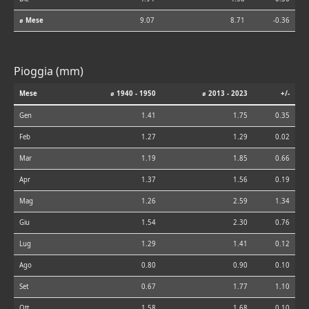
⌀ Mese
9.07
8.71
-0.36
Pioggia (mm)
Mese
⌀ 1940 - 1950
⌀ 2013 - 2023
+/-
Gen
1.41
1.75
0.35
Feb
1.27
1.29
0.02
Mar
1.19
1.85
0.66
Apr
1.37
1.56
0.19
Mag
1.26
2.59
1.34
Giu
1.54
2.30
0.76
Lug
1.29
1.41
0.12
Ago
0.80
0.90
0.10
Set
0.67
1.77
1.10
Ott
1.58
1.68
0.10