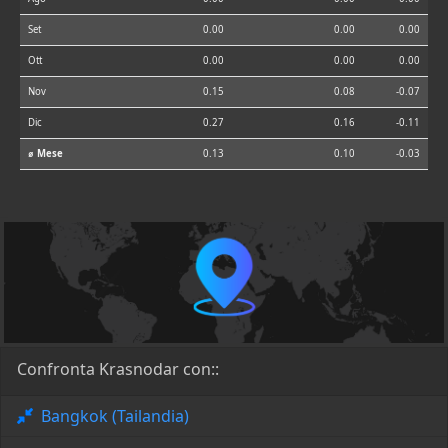
Set
0.00
0.00
0.00
Ott
0.00
0.00
0.00
Nov
0.15
0.08
-0.07
Dic
0.27
0.16
-0.11
⌀ Mese
0.13
0.10
-0.03
Confronta Krasnodar con::
Bangkok (Tailandia)