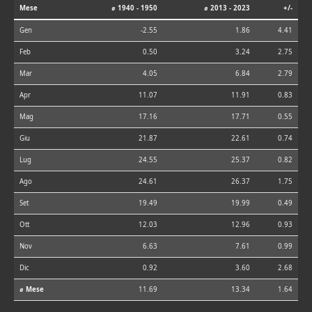
Mese
⌀ 1940 - 1950
⌀ 2013 - 2023
+/-
Gen
-2.55
1.86
4.41
Feb
0.50
3.24
2.75
Mar
4.05
6.84
2.79
Apr
11.07
11.91
0.83
Mag
17.16
17.71
0.55
Giu
21.87
22.61
0.74
Lug
24.55
25.37
0.82
Ago
24.61
26.37
1.75
Set
19.49
19.99
0.49
Ott
12.03
12.96
0.93
Nov
6.63
7.61
0.99
Dic
0.92
3.60
2.68
⌀ Mese
11.69
13.34
1.64