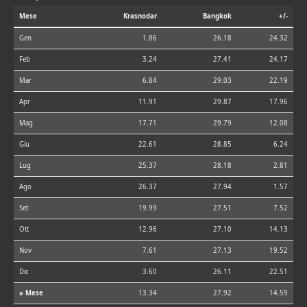
Mese
Krasnodar
Bangkok
+/-
Gen
1.86
26.18
24.32
Feb
3.24
27.41
24.17
Mar
6.84
29.03
22.19
Apr
11.91
29.87
17.96
Mag
17.71
29.79
12.08
Giu
22.61
28.85
6.24
Lug
25.37
28.18
2.81
Ago
26.37
27.94
1.57
Set
19.99
27.51
7.52
Ott
12.96
27.10
14.13
Nov
7.61
27.13
19.52
Dic
3.60
26.11
22.51
⌀ Mese
13.34
27.92
14.59