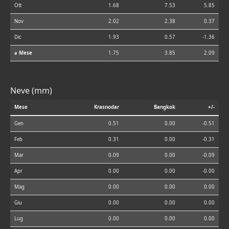
Ott
1.68
7.53
5.85
Nov
2.02
2.38
0.37
Dic
1.93
0.57
-1.36
⌀ Mese
1.75
3.85
2.09
Neve (mm)
Mese
Krasnodar
Bangkok
+/-
Gen
0.51
0.00
-0.51
Feb
0.31
0.00
-0.31
Mar
0.09
0.00
-0.09
Apr
0.00
0.00
-0.00
Mag
0.00
0.00
0.00
Giu
0.00
0.00
0.00
Lug
0.00
0.00
0.00