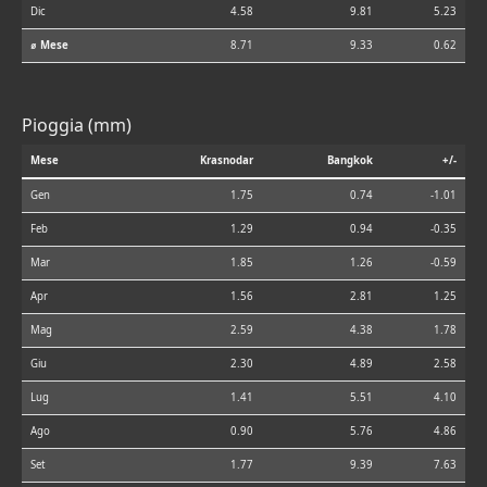
Dic
4.58
9.81
5.23
⌀ Mese
8.71
9.33
0.62
Pioggia (mm)
Mese
Krasnodar
Bangkok
+/-
Gen
1.75
0.74
-1.01
Feb
1.29
0.94
-0.35
Mar
1.85
1.26
-0.59
Apr
1.56
2.81
1.25
Mag
2.59
4.38
1.78
Giu
2.30
4.89
2.58
Lug
1.41
5.51
4.10
Ago
0.90
5.76
4.86
Set
1.77
9.39
7.63