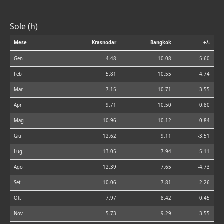
Sole (h)
Mese
Krasnodar
Bangkok
+/-
Gen
4.48
10.08
5.60
Feb
5.81
10.55
4.74
Mar
7.15
10.71
3.55
Apr
9.71
10.50
0.80
Mag
10.96
10.12
-0.84
Giu
12.62
9.11
-3.51
Lug
13.05
7.94
-5.11
Ago
12.39
7.65
-4.73
Set
10.06
7.81
-2.26
Ott
7.97
8.42
0.45
Nov
5.73
9.29
3.55