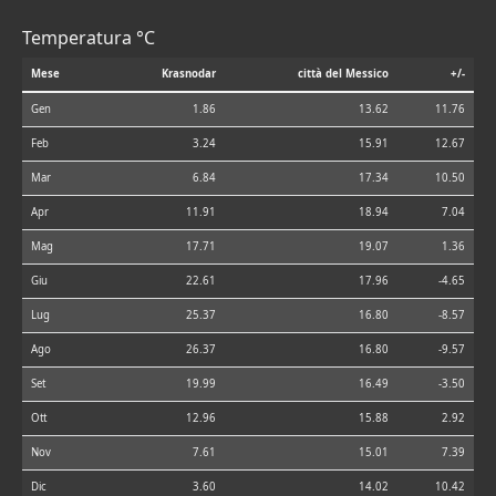
Temperatura °C
Mese
Krasnodar
città del Messico
+/-
Gen
1.86
13.62
11.76
Feb
3.24
15.91
12.67
Mar
6.84
17.34
10.50
Apr
11.91
18.94
7.04
Mag
17.71
19.07
1.36
Giu
22.61
17.96
-4.65
Lug
25.37
16.80
-8.57
Ago
26.37
16.80
-9.57
Set
19.99
16.49
-3.50
Ott
12.96
15.88
2.92
Nov
7.61
15.01
7.39
Dic
3.60
14.02
10.42