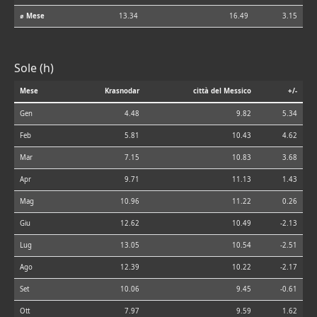
⌀ Mese
13.34
16.49
3.15
Sole (h)
Mese
Krasnodar
città del Messico
+/-
Gen
4.48
9.82
5.34
Feb
5.81
10.43
4.62
Mar
7.15
10.83
3.68
Apr
9.71
11.13
1.43
Mag
10.96
11.22
0.26
Giu
12.62
10.49
-2.13
Lug
13.05
10.54
-2.51
Ago
12.39
10.22
-2.17
Set
10.06
9.45
-0.61
Ott
7.97
9.59
1.62