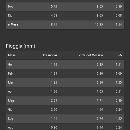
Nov
5.73
9.63
3.89
Dic
4.58
9.65
5.08
⌀ Mese
8.71
10.25
1.54
Pioggia (mm)
Mese
Krasnodar
città del Messico
+/-
Gen
1.75
0.25
-1.51
Feb
1.29
0.20
-1.09
Mar
1.85
0.50
-1.35
Apr
1.56
1.05
-0.51
Mag
2.59
1.71
-0.89
Giu
2.30
4.54
2.24
Lug
1.41
5.74
4.33
Ago
0.90
6.14
5.24