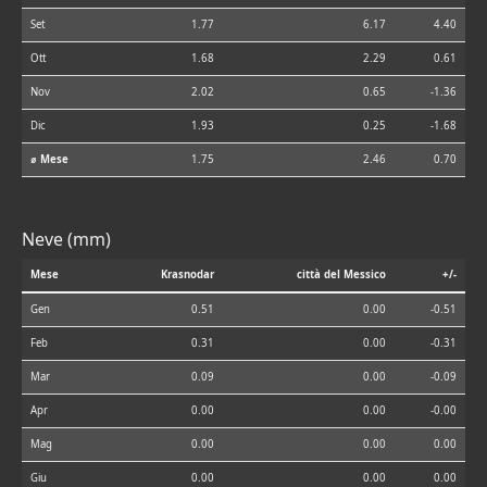
Set
1.77
6.17
4.40
Ott
1.68
2.29
0.61
Nov
2.02
0.65
-1.36
Dic
1.93
0.25
-1.68
⌀ Mese
1.75
2.46
0.70
Neve (mm)
Mese
Krasnodar
città del Messico
+/-
Gen
0.51
0.00
-0.51
Feb
0.31
0.00
-0.31
Mar
0.09
0.00
-0.09
Apr
0.00
0.00
-0.00
Mag
0.00
0.00
0.00
Giu
0.00
0.00
0.00