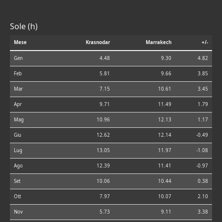
Sole (h)
Mese
Krasnodar
Marrakech
+/-
Gen
4.48
9.30
4.82
Feb
5.81
9.66
3.85
Mar
7.15
10.61
3.45
Apr
9.71
11.49
1.79
Mag
10.96
12.13
1.17
Giu
12.62
12.14
-0.49
Lug
13.05
11.97
-1.08
Ago
12.39
11.41
-0.97
Set
10.06
10.44
0.38
Ott
7.97
10.07
2.10
Nov
5.73
9.11
3.38