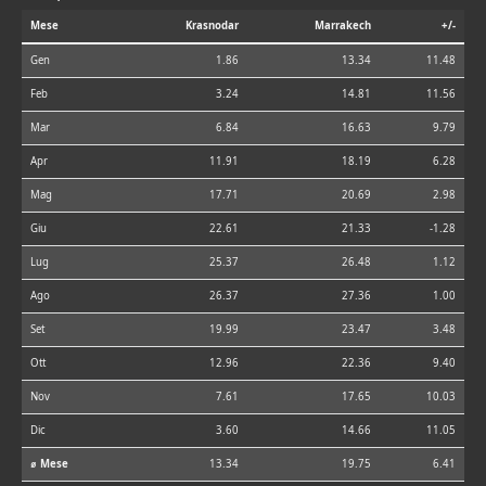
Mese
Krasnodar
Marrakech
+/-
Gen
1.86
13.34
11.48
Feb
3.24
14.81
11.56
Mar
6.84
16.63
9.79
Apr
11.91
18.19
6.28
Mag
17.71
20.69
2.98
Giu
22.61
21.33
-1.28
Lug
25.37
26.48
1.12
Ago
26.37
27.36
1.00
Set
19.99
23.47
3.48
Ott
12.96
22.36
9.40
Nov
7.61
17.65
10.03
Dic
3.60
14.66
11.05
⌀ Mese
13.34
19.75
6.41