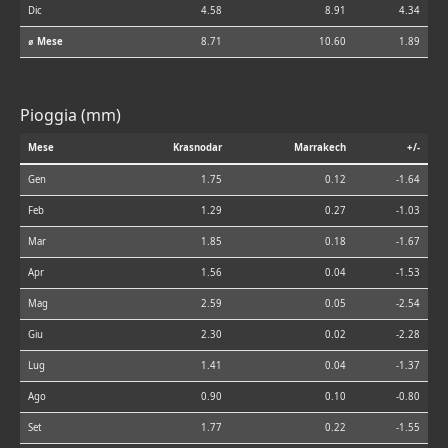
Dic
4.58
8.91
4.34
⌀ Mese
8.71
10.60
1.89
Pioggia (mm)
Mese
Krasnodar
Marrakech
+/-
Gen
1.75
0.12
-1.64
Feb
1.29
0.27
-1.03
Mar
1.85
0.18
-1.67
Apr
1.56
0.04
-1.53
Mag
2.59
0.05
-2.54
Giu
2.30
0.02
-2.28
Lug
1.41
0.04
-1.37
Ago
0.90
0.10
-0.80
Set
1.77
0.22
-1.55