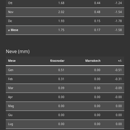
Ott
1.68
0.44
-1.24
Nov
2.02
0.48
-1.54
Dic
1.93
0.15
-1.78
⌀ Mese
1.75
0.17
-1.58
Neve (mm)
Mese
Krasnodar
Marrakech
+/-
Gen
0.51
0.00
-0.51
Feb
0.31
0.00
-0.31
Mar
0.09
0.00
-0.09
Apr
0.00
0.00
-0.00
Mag
0.00
0.00
0.00
Giu
0.00
0.00
0.00
Lug
0.00
0.00
0.00