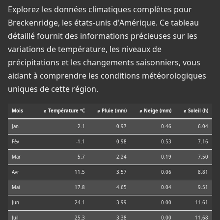
Explorez les données climatiques complètes pour
Breckenridge, les états-unis d'Amérique. Ce tableau
détaillé fournit des informations précieuses sur les
variations de température, les niveaux de
précipitations et les changements saisonniers, vous
aidant à comprendre les conditions météorologiques
uniques de cette région.
Mois
⌀ Température °C
⌀ Pluie (mm)
⌀ Neige (mm)
⌀ Soleil (h)
Jan
-2.1
0.97
0.46
6.04
Fév
-1.1
0.98
0.53
7.16
Mar
5.7
2.24
0.19
7.50
Avr
11.5
3.57
0.06
8.81
Mai
17.8
4.65
0.04
9.51
Jun
24.1
3.99
0.00
11.61
Juil
25.3
3.38
0.00
11.68