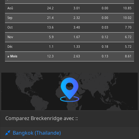
Aoû
24.2
3.01
0.00
10.85
Sep
21.4
2.32
0.00
10.02
Oct
13.6
3.40
0.03
7.70
Nov
5.9
1.67
0.12
6.72
Déc
1.1
1.33
0.18
5.72
⌀ Mois
12.3
2.63
0.13
8.61
Comparez Breckenridge avec ::
Bangkok (Thaïlande)