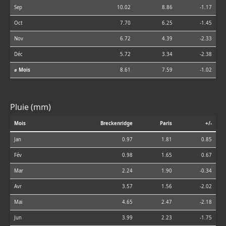
Sep
10.02
8.86
-1.17
Oct
7.70
6.25
-1.45
Nov
6.72
4.39
-2.33
Déc
5.72
3.34
-2.38
⌀ Mois
8.61
7.59
-1.02
Pluie (mm)
Mois
Breckenridge
Paris
+/-
Jan
0.97
1.81
0.85
Fév
0.98
1.65
0.67
Mar
2.24
1.90
-0.34
Avr
3.57
1.56
-2.02
Mai
4.65
2.47
-2.18
Jun
3.99
2.23
-1.75