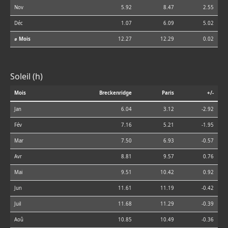
Nov
5.92
8.47
2.55
Déc
1.07
6.09
5.02
⌀ Mois
12.27
12.29
0.02
Soleil (h)
Mois
Breckenridge
Paris
+/-
Jan
6.04
3.12
-2.92
Fév
7.16
5.21
-1.95
Mar
7.50
6.93
-0.57
Avr
8.81
9.57
0.76
Mai
9.51
10.42
0.92
Jun
11.61
11.19
-0.42
Juil
11.68
11.29
-0.39
Aoû
10.85
10.49
-0.36