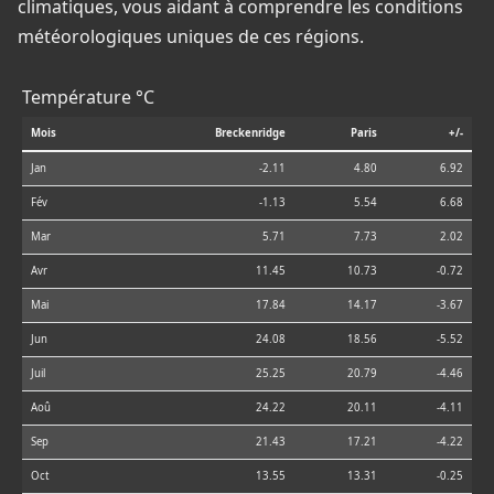
climatiques, vous aidant à comprendre les conditions
météorologiques uniques de ces régions.
Température °C
Mois
Breckenridge
Paris
+/-
Jan
-2.11
4.80
6.92
Fév
-1.13
5.54
6.68
Mar
5.71
7.73
2.02
Avr
11.45
10.73
-0.72
Mai
17.84
14.17
-3.67
Jun
24.08
18.56
-5.52
Juil
25.25
20.79
-4.46
Aoû
24.22
20.11
-4.11
Sep
21.43
17.21
-4.22
Oct
13.55
13.31
-0.25