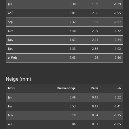
Juil
3.38
1.59
-1.79
Aoû
3.01
2.06
-0.95
Sep
2.32
1.65
-0.67
Oct
3.40
2.09
-1.32
Nov
1.67
2.21
0.54
Déc
1.33
2.35
1.02
⌀ Mois
2.63
1.96
-0.66
Neige (mm)
Mois
Breckenridge
Paris
+/-
Jan
0.46
0.13
-0.32
Fév
0.53
0.12
-0.41
Mar
0.19
0.04
-0.15
Avr
0.06
0.01
-0.05