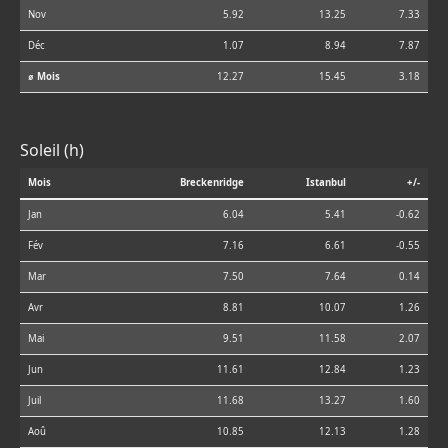
Nov
5.92
13.25
7.33
Déc
1.07
8.94
7.87
⌀ Mois
12.27
15.45
3.18
Soleil (h)
Mois
Breckenridge
Istanbul
+/-
Jan
6.04
5.41
-0.62
Fév
7.16
6.61
-0.55
Mar
7.50
7.64
0.14
Avr
8.81
10.07
1.26
Mai
9.51
11.58
2.07
Jun
11.61
12.84
1.23
Juil
11.68
13.27
1.60
Aoû
10.85
12.13
1.28