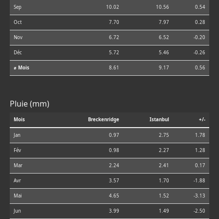
Sep
10.02
10.56
0.54
Oct
7.70
7.97
0.28
Nov
6.72
6.52
-0.20
Déc
5.72
5.46
-0.26
⌀ Mois
8.61
9.17
0.56
Pluie (mm)
Mois
Breckenridge
Istanbul
+/-
Jan
0.97
2.75
1.78
Fév
0.98
2.27
1.28
Mar
2.24
2.41
0.17
Avr
3.57
1.70
-1.88
Mai
4.65
1.52
-3.13
Jun
3.99
1.49
-2.50