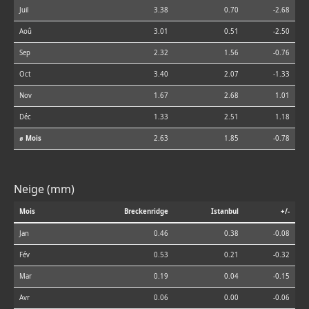
Juil
3.38
0.70
-2.68
Aoû
3.01
0.51
-2.50
Sep
2.32
1.56
-0.76
Oct
3.40
2.07
-1.33
Nov
1.67
2.68
1.01
Déc
1.33
2.51
1.18
⌀ Mois
2.63
1.85
-0.78
Neige (mm)
Mois
Breckenridge
Istanbul
+/-
Jan
0.46
0.38
-0.08
Fév
0.53
0.21
-0.32
Mar
0.19
0.04
-0.15
Avr
0.06
0.00
-0.06