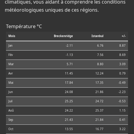
climatiques, vous aidant à comprendre les conditions
météorologiques uniques de ces régions.
Température °C
Mois
Breckenridge
Istanbul
+/-
Jan
-2.11
6.76
8.87
Fév
-1.13
7.56
8.69
Mar
5.71
8.80
3.09
Avr
11.45
12.24
0.79
Mai
17.84
17.35
-0.49
Jun
24.08
21.86
-2.23
Juil
25.25
24.72
-0.53
Aoû
24.22
25.37
1.15
Sep
21.43
21.84
0.41
Oct
13.55
16.77
3.22