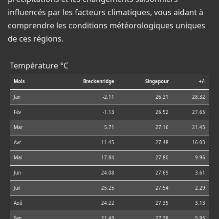
influencés par les facteurs climatiques, vous aidant à
comprendre les conditions météorologiques uniques
de ces régions.
Température °C
Mois
Breckenridge
Singapour
+/-
Jan
-2.11
26.21
28.32
Fév
-1.13
26.52
27.65
Mar
5.71
27.16
21.45
Avr
11.45
27.48
16.03
Mai
17.84
27.80
9.96
Jun
24.08
27.69
3.61
Juil
25.25
27.54
2.29
Aoû
24.22
27.35
3.13
Sep
21.43
27.38
5.95