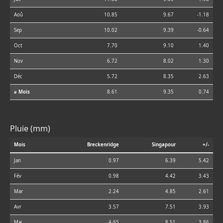
Aoû
10.85
9.67
-1.18
Sep
10.02
9.39
-0.64
Oct
7.70
9.10
1.40
Nov
6.72
8.02
1.30
Déc
5.72
8.35
2.63
⌀ Mois
8.61
9.35
0.74
Pluie (mm)
Mois
Breckenridge
Singapour
+/-
Jan
0.97
6.39
5.42
Fév
0.98
4.42
3.43
Mar
2.24
4.85
2.61
Avr
3.57
7.51
3.93
Mai
4.65
8.51
3.86