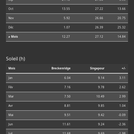
Oct
13.55
27.22
13.66
Nov
5.92
26.66
20.75
Déc
1.07
26.39
25.32
⌀ Mois
12.27
27.12
14.84
Soleil (h)
Mois
Breckenridge
Singapour
+/-
Jan
6.04
9.14
3.11
Fév
7.16
9.78
2.62
Mar
7.50
10.49
2.99
Avr
8.81
9.85
1.04
Mai
9.51
9.42
-0.09
Jun
11.61
9.24
-2.36
Juil
11.68
9.69
-1.98