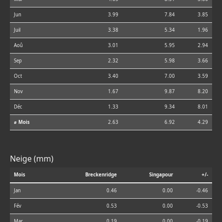
Jun
3.99
7.84
3.85
Juil
3.38
5.34
1.96
Aoû
3.01
5.95
2.94
Sep
2.32
5.98
3.66
Oct
3.40
7.00
3.59
Nov
1.67
9.87
8.20
Déc
1.33
9.34
8.01
⌀ Mois
2.63
6.92
4.29
Neige (mm)
Mois
Breckenridge
Singapour
+/-
Jan
0.46
0.00
-0.46
Fév
0.53
0.00
-0.53
Mar
0.19
0.00
-0.19