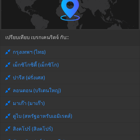
เปรียบเทียบ เบรกเคนริดจ์ กับ::
กรุงเทพฯ (ไทย)
เม็กซิโกซิตี้ (เม็กซิโก)
ปารีส (ฝรั่งเศส)
ลอนดอน (บริเตนใหญ่)
มาเก๊า (มาเก๊า)
ดูไบ (สหรัฐอาหรับเอมิเรตส์)
สิงคโปร์ (สิงคโปร์)