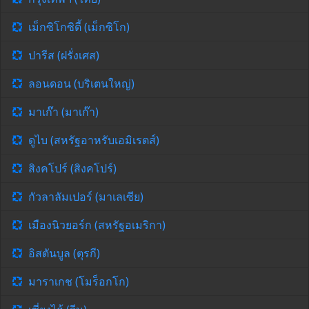
เม็กซิโกซิตี้ (เม็กซิโก)
ปารีส (ฝรั่งเศส)
ลอนดอน (บริเตนใหญ่)
มาเก๊า (มาเก๊า)
ดูไบ (สหรัฐอาหรับเอมิเรตส์)
สิงคโปร์ (สิงคโปร์)
กัวลาลัมเปอร์ (มาเลเซีย)
เมืองนิวยอร์ก (สหรัฐอเมริกา)
อิสตันบูล (ตุรกี)
มาราเกช (โมร็อกโก)