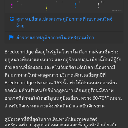
ดูการเปลี่ยนแปลงสภาพภูมิอากาศที่ เบรกเคนริดจ์
ด้วย
สำรวจสภาพภูมิอากาศใน สหรัฐอเมริกา
Breckenridge ตั้งอยู่ในรัฐโคโลราโด มีอากาศร้อนชื้นช่วง
ฤดูหนาวที่หนาและหนาว และฤดูร้อนอบอุ่น เมืองนี้เป็นที่รู้จัก
ด้วยสถานที่ล่องลอยและสโนว์บอร์ดระดับโลก เนื่องจากมี
หิมะตกมากในช่วงฤดูหนาว ปริมาณหิมะเฉลี่ยทุกปีที่
Breckenridge ประมาณ 163 นิ้ว ทำให้เป็นแหล่งท่องเที่ยว
ยอดนิยมสำหรับคนรักกีฬาฤดูหนาว เดือนฤดูร้อนมีสภาพ
อากาศที่น่าพอใจโดยมีอุณหภูมิเฉลี่ยระหว่าง 60-70°F เหมาะ
สำหรับกิจกรรมกลางแจ้งเช่นเดินป่าและปั่นจักรยาน
คู่มือเวลาที่ดีที่สุดในการเดินทางไปเบรกเคนริดจ์
สหรัฐอเมริกา: ฤดูกาลที่เหมาะสมและข้อมูลเชิงลึกเกี่ยวกับ