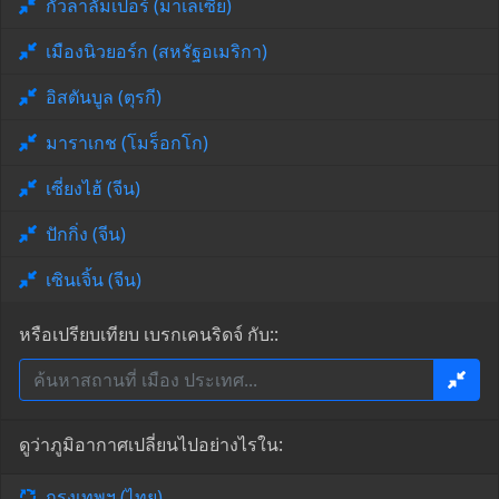
กัวลาลัมเปอร์ (มาเลเซีย)
เมืองนิวยอร์ก (สหรัฐอเมริกา)
อิสตันบูล (ตุรกี)
มาราเกช (โมร็อกโก)
เซี่ยงไฮ้ (จีน)
ปักกิ่ง (จีน)
เซินเจิ้น (จีน)
หรือเปรียบเทียบ เบรกเคนริดจ์ กับ::
ดูว่าภูมิอากาศเปลี่ยนไปอย่างไรใน:
กรุงเทพฯ (ไทย)