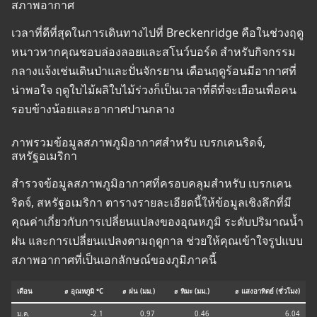
สภาพอากาศ
เวลาที่ดีที่สุดในการเดินทางไปที่ Breckenridge คือในช่วงฤดู
หนาวหากคุณชอบล่องลอยและสโนว์บอร์ด สำหรับกิจกรรม
กลางแจ้งเช่นเดินป่าและปั่นจักรยาน เดือนฤดูร้อนมีอากาศที่
น่าพอใจ ฤดูใบไม้ผลิใบไม้ร่วงก็เป็นเวลาที่ดีที่จะเยือนเพื่อคน
รอบข้างน้อยและอากาศปานกลาง
ภาพรวมข้อมูลสภาพภูมิอากาศสำหรับ เบรกเคนริดจ์,
สหรัฐอเมริกา
สำรวจข้อมูลสภาพภูมิอากาศที่ครอบคลุมสำหรับ เบรกเคน
ริดจ์, สหรัฐอเมริกา ตารางรายละเอียดนี้ให้ข้อมูลเชิงลึกที่มี
คุณค่าเกี่ยวกับการเปลี่ยนแปลงของอุณหภูมิ ระดับปริมาณน้ำ
ฝน และการเปลี่ยนแปลงตามฤดูกาล ช่วยให้คุณเข้าใจรูปแบบ
สภาพอากาศที่เป็นเอกลักษณ์ของภูมิภาคนี้
เดือน
⌀ อุณหภูมิ °C
⌀ ฝน (มม.)
⌀ หิมะ (มม.)
⌀ แสงอาทิตย์ (ชั่วโมง)
ม.ค.
-2.1
0.97
0.46
6.04