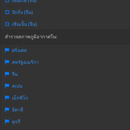
เซี่ยงไฮ้ (จีน)
ปักกิ่ง (จีน)
เซินเจิ้น (จีน)
สำรวจสภาพภูมิอากาศใน:
ฝรั่งเศส
สหรัฐอเมริกา
จีน
สเปน
เม็กซิโก
อิตาลี
ตุรกี