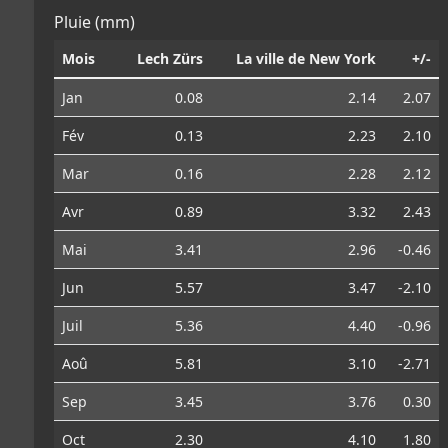
Pluie (mm)
Mois
Lech Zürs
La ville de New York
+/-
Jan
0.08
2.14
2.07
Fév
0.13
2.23
2.10
Mar
0.16
2.28
2.12
Avr
0.89
3.32
2.43
Mai
3.41
2.96
-0.46
Jun
5.57
3.47
-2.10
Juil
5.36
4.40
-0.96
Aoû
5.81
3.10
-2.71
Sep
3.45
3.76
0.30
Oct
2.30
4.10
1.80