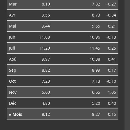
Mar
8.10
7.82
-0.27
Avr
9.56
8.73
-0.84
Mai
9.44
9.65
0.21
Jun
11.08
10.96
-0.13
Juil
11.20
11.45
0.25
Aoû
9.97
10.38
0.41
Sep
8.82
8.99
0.17
Oct
7.23
7.13
-0.10
Nov
5.60
6.65
1.05
Déc
4.80
5.20
0.40
⌀ Mois
8.12
8.27
0.15