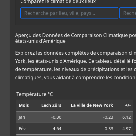
Comparez le climat de deux lieux
Aperçu des Données de Comparaison Climatique pour L
états-unis d'Amérique
Explorez les données complètes de comparaison clima
York, les états-unis d'Amérique. Ce tableau détaillé 
de température, les niveaux de précipitations et les
climatiques, vous aidant à comprendre les conditio
Température °C
Mois
Lech Zürs
La ville de New York
+/-
Jan
-6.36
-0.23
6.12
Fév
-4.64
0.33
4.97