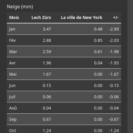
Neige (mm)
Mois
Lech Zürs
La ville de New York
+/-
Jan
3.47
0.48
-2.99
Fév
2.88
0.85
-2.03
Mar
2.59
0.61
-1.98
Avr
1.96
0.04
-1.93
Mai
1.67
0.00
-1.67
Jun
0.15
0.00
-0.15
Juil
0.06
0.00
-0.06
Aoû
0.04
0.00
-0.04
Sep
0.67
0.00
-0.67
Oct
1.24
0.00
-1.24