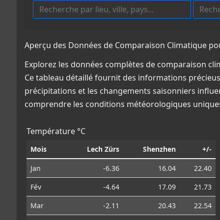
Aperçu des Données de Comparaison Climatique pour
Explorez les données complètes de comparaison clim
Ce tableau détaillé fournit des informations précieus
précipitations et les changements saisonniers influe
comprendre les conditions météorologiques uniques
Température °C
Mois
Lech Zürs
Shenzhen
+/-
Jan
-6.36
16.04
22.40
Fév
-4.64
17.09
21.73
Mar
-2.11
20.43
22.54