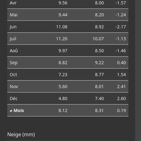
Avr
9.56
8.00
-1.57
Mai
9.44
8.20
-1.24
Jun
11.08
8.92
-2.17
Juil
11.20
10.07
-1.13
Aoû
9.97
8.50
-1.46
Sep
8.82
9.22
0.40
Oct
7.23
8.77
1.54
Nov
5.60
8.01
2.41
Déc
4.80
7.40
2.60
⌀ Mois
8.12
8.31
0.19
Neige (mm)