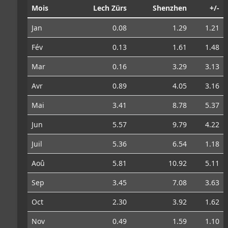
Mois
Lech Zürs
Shenzhen
+/-
Jan
0.08
1.29
1.21
Fév
0.13
1.61
1.48
Mar
0.16
3.29
3.13
Avr
0.89
4.05
3.16
Mai
3.41
8.78
5.37
Jun
5.57
9.79
4.22
Juil
5.36
6.54
1.18
Aoû
5.81
10.92
5.11
Sep
3.45
7.08
3.63
Oct
2.30
3.92
1.62
Nov
0.49
1.59
1.10