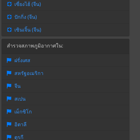
เซี่ยงไฮ้ (จีน)
ปักกิ่ง (จีน)
เซินเจิ้น (จีน)
สำรวจสภาพภูมิอากาศใน:
ฝรั่งเศส
สหรัฐอเมริกา
จีน
สเปน
เม็กซิโก
อิตาลี
ตุรกี