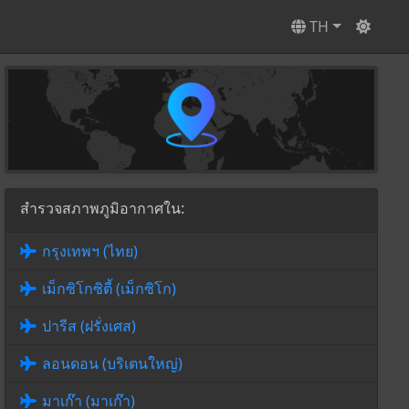
TH
สำรวจสภาพภูมิอากาศใน:
กรุงเทพฯ (ไทย)
เม็กซิโกซิตี้ (เม็กซิโก)
ปารีส (ฝรั่งเศส)
ลอนดอน (บริเตนใหญ่)
มาเก๊า (มาเก๊า)