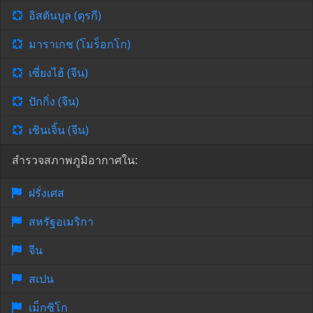
อิสตันบูล (ตุรกี)
มาราเกช (โมร็อกโก)
เซี่ยงไฮ้ (จีน)
ปักกิ่ง (จีน)
เซินเจิ้น (จีน)
สำรวจสภาพภูมิอากาศใน:
ฝรั่งเศส
สหรัฐอเมริกา
จีน
สเปน
เม็กซิโก