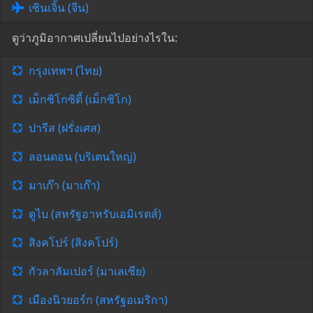
เซินเจิ้น (จีน)
ดูว่าภูมิอากาศเปลี่ยนไปอย่างไรใน:
กรุงเทพฯ (ไทย)
เม็กซิโกซิตี้ (เม็กซิโก)
ปารีส (ฝรั่งเศส)
ลอนดอน (บริเตนใหญ่)
มาเก๊า (มาเก๊า)
ดูไบ (สหรัฐอาหรับเอมิเรตส์)
สิงคโปร์ (สิงคโปร์)
กัวลาลัมเปอร์ (มาเลเซีย)
เมืองนิวยอร์ก (สหรัฐอเมริกา)