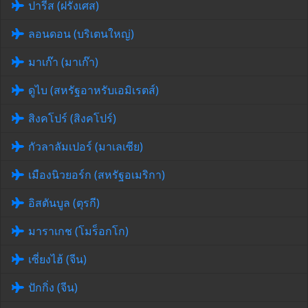
ปารีส (ฝรั่งเศส)
ลอนดอน (บริเตนใหญ่)
มาเก๊า (มาเก๊า)
ดูไบ (สหรัฐอาหรับเอมิเรตส์)
สิงคโปร์ (สิงคโปร์)
กัวลาลัมเปอร์ (มาเลเซีย)
เมืองนิวยอร์ก (สหรัฐอเมริกา)
อิสตันบูล (ตุรกี)
มาราเกช (โมร็อกโก)
เซี่ยงไฮ้ (จีน)
ปักกิ่ง (จีน)