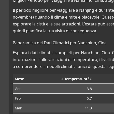
Miglior Periodo per Viaggiare a Nanchino, Cina: Sta
Il periodo migliore per viaggiare a Nanjing è duran
novembre) quando il clima è mite e piacevole. Quest
esplorare la città e le sue attrazioni. L'estate può e
quindi pianifica la tua visita di conseguenza.
Panoramica dei Dati Climatici per Nanchino, Cina
Esplora i dati climatici completi per Nanchino, Cina. 
informazioni sulle variazioni di temperatura, i livelli
a comprendere i modelli climatici unici di questa reg
Mese
⌀ Temperatura °C
Gen
3.8
Feb
5.7
Mar
11.3