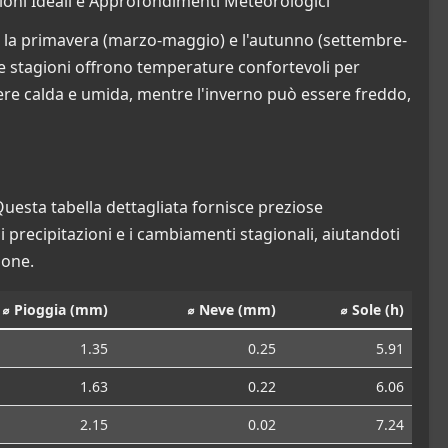
gioni Ideali e Approfondimenti Meteorologici
te la primavera (marzo-maggio) e l'autunno (settembre-
e stagioni offrono temperature confortevoli per
ssere calda e umida, mentre l'inverno può essere freddo,
Questa tabella dettagliata fornisce preziose
 di precipitazioni e i cambiamenti stagionali, aiutandoti
ione.
⌀ Pioggia (mm)
⌀ Neve (mm)
⌀ Sole (h)
1.35
0.25
5.91
1.63
0.22
6.06
2.15
0.02
7.24