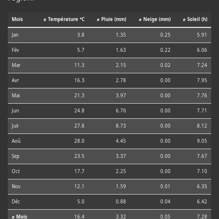
Mois
⌀ Température °C
⌀ Pluie (mm)
⌀ Neige (mm)
⌀ Soleil (h)
Jan
3.8
1.35
0.25
5.91
Fév
5.7
1.63
0.22
6.06
Mar
11.3
2.15
0.02
7.24
Avr
16.3
2.78
0.00
7.95
Mai
21.3
3.97
0.00
7.76
Jun
24.8
6.70
0.00
7.71
Juil
27.8
8.73
0.00
8.12
Aoû
28.0
4.45
0.00
9.05
Sep
23.5
3.37
0.00
7.67
Oct
17.7
2.25
0.00
7.10
Nov
12.1
1.59
0.01
6.35
Déc
5.0
0.88
0.04
6.42
⌀ Mois
16.4
3.32
0.05
7.28