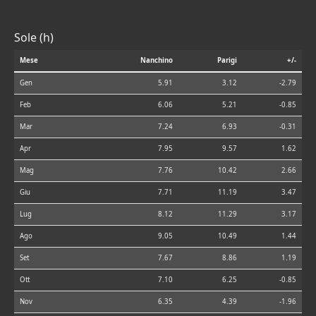
Sole (h)
Mese
Nanchino
Parigi
+/-
Gen
5.91
3.12
-2.79
Feb
6.06
5.21
-0.85
Mar
7.24
6.93
-0.31
Apr
7.95
9.57
1.62
Mag
7.76
10.42
2.66
Giu
7.71
11.19
3.47
Lug
8.12
11.29
3.17
Ago
9.05
10.49
1.44
Set
7.67
8.86
1.19
Ott
7.10
6.25
-0.85
Nov
6.35
4.39
-1.96