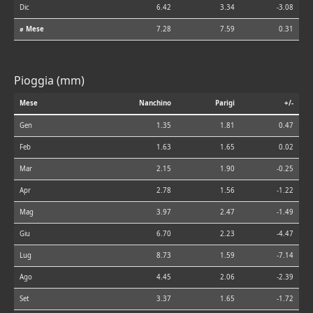
Dic
6.42
3.34
-3.08
⌀ Mese
7.28
7.59
0.31
Pioggia (mm)
Mese
Nanchino
Parigi
+/-
Gen
1.35
1.81
0.47
Feb
1.63
1.65
0.02
Mar
2.15
1.90
-0.25
Apr
2.78
1.56
-1.22
Mag
3.97
2.47
-1.49
Giu
6.70
2.23
-4.47
Lug
8.73
1.59
-7.14
Ago
4.45
2.06
-2.39
Set
3.37
1.65
-1.72