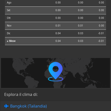
Ago
0.00
0.00
0.00
Set
0.00
0.00
0.00
Ott
0.00
0.00
0.00
Nov
0.01
0.01
0.00
Dic
0.04
0.03
-0.01
⌀ Mese
0.04
0.03
-0.01
Esplora il clima di:
Bangkok (Tailandia)