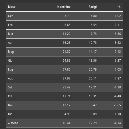
Mese
Nanchino
Parigi
+/-
Gen
3.79
4.80
1.02
Feb
5.65
5.54
-0.11
Mar
11.29
7.73
-3.56
Apr
16.25
10.73
-5.52
Mag
21.30
14.17
-7.13
Giu
24.83
18.56
-6.27
Lug
27.85
20.79
-7.05
Ago
27.98
20.11
-7.87
Set
23.49
17.21
-6.28
Ott
17.71
13.31
-4.40
Nov
12.12
8.47
-3.65
Dic
4.99
6.09
1.10
⌀ Mese
16.44
12.29
-4.14