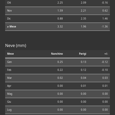
Ott
2.25
2.09
-0.16
Nov
1.59
2.21
0.62
Dic
0.88
2.35
1.46
⌀ Mese
3.32
1.96
-1.36
Neve (mm)
Mese
Nanchino
Parigi
+/-
Gen
0.25
0.13
-0.12
Feb
0.22
0.12
-0.10
Mar
0.02
0.04
0.03
Apr
0.00
0.01
0.01
Mag
0.00
0.00
0.00
Giu
0.00
0.00
0.00
Lug
0.00
0.00
0.00