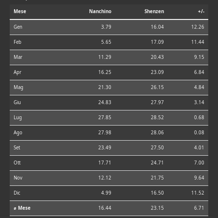
Mese
Nanchino
Shenzen
+/-
Gen
3.79
16.04
12.26
Feb
5.65
17.09
11.44
Mar
11.29
20.43
9.15
Apr
16.25
23.09
6.84
Mag
21.30
26.15
4.84
Giu
24.83
27.97
3.14
Lug
27.85
28.52
0.68
Ago
27.98
28.06
0.08
Set
23.49
27.50
4.01
Ott
17.71
24.71
7.00
Nov
12.12
21.75
9.64
Dic
4.99
16.50
11.52
⌀ Mese
16.44
23.15
6.71