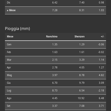
Dic
6.42
7.40
0.98
⌀ Mese
7.28
8.31
1.03
Pioggia (mm)
Mese
Nanchino
Shenzen
+/-
Gen
1.35
1.29
-0.06
Feb
1.63
1.61
-0.02
Mar
2.15
3.29
1.14
Apr
2.78
4.05
1.27
Mag
3.97
8.78
4.82
Giu
6.70
9.79
3.09
Lug
8.73
6.54
-2.18
Ago
4.45
10.92
6.48
Set
3.37
7.08
3.71