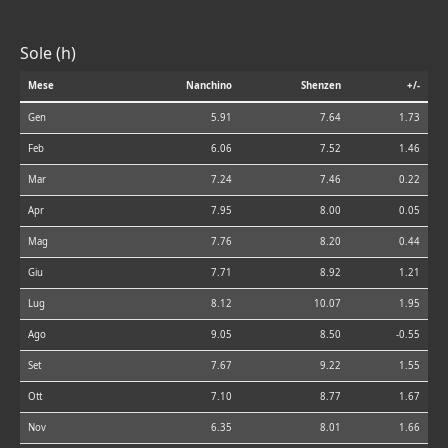
Sole (h)
Mese
Nanchino
Shenzen
+/-
Gen
5.91
7.64
1.73
Feb
6.06
7.52
1.46
Mar
7.24
7.46
0.22
Apr
7.95
8.00
0.05
Mag
7.76
8.20
0.44
Giu
7.71
8.92
1.21
Lug
8.12
10.07
1.95
Ago
9.05
8.50
-0.55
Set
7.67
9.22
1.55
Ott
7.10
8.77
1.67
Nov
6.35
8.01
1.66