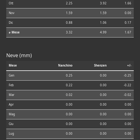
Ott
2.25
3.92
1.66
Nov
1.59
1.59
0.00
Dic
0.88
1.06
0.17
⌀ Mese
3.32
4.99
1.67
Neve (mm)
Mese
Nanchino
Shenzen
+/-
Gen
0.25
0.00
-0.25
Feb
0.22
0.00
-0.22
Mar
0.02
0.00
-0.02
Apr
0.00
0.00
0.00
Mag
0.00
0.00
0.00
Giu
0.00
0.00
0.00
Lug
0.00
0.00
0.00