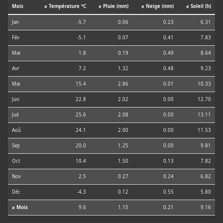
Mois
⌀ Température °C
⌀ Pluie (mm)
⌀ Neige (mm)
⌀ Soleil (h)
Jan
-5.7
0.06
0.23
6.31
Fév
-5.1
0.07
0.41
7.83
Mar
1.8
0.19
0.49
8.64
Avr
7.2
1.32
0.48
9.23
Mai
15.4
2.86
0.01
10.33
Jun
22.8
2.02
0.00
12.70
Juil
25.6
2.08
0.00
13.11
Aoû
24.1
2.00
0.00
11.53
Sep
20.0
1.25
0.00
9.81
Oct
10.4
1.50
0.13
7.82
Nov
2.5
0.27
0.24
6.82
Déc
-4.3
0.12
0.55
5.80
⌀ Mois
9.6
1.15
0.21
9.16