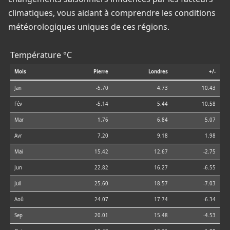
climatiques, vous aidant à comprendre les conditions
météorologiques uniques de ces régions.
Température °C
Mois
Pierre
Londres
+/-
Jan
-5.70
4.73
10.43
Fév
-5.14
5.44
10.58
Mar
1.76
6.84
5.07
Avr
7.20
9.18
1.98
Mai
15.42
12.67
-2.75
Jun
22.82
16.27
-6.55
Juil
25.60
18.57
-7.03
Aoû
24.07
17.74
-6.34
Sep
20.01
15.48
-4.53