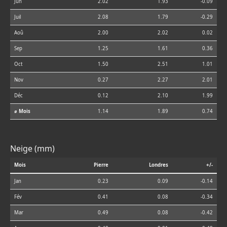
Jun
2.02
1.93
-0.09
Juil
2.08
1.79
-0.29
Aoû
2.00
2.02
0.02
Sep
1.25
1.61
0.36
Oct
1.50
2.51
1.01
Nov
0.27
2.27
2.01
Déc
0.12
2.10
1.99
⌀ Mois
1.14
1.89
0.74
Neige (mm)
Mois
Pierre
Londres
+/-
Jan
0.23
0.09
-0.14
Fév
0.41
0.08
-0.34
Mar
0.49
0.08
-0.42