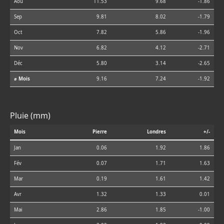
Aoû
11.53
9.68
-1.86
Sep
9.81
8.02
-1.79
Oct
7.82
5.86
-1.96
Nov
6.82
4.12
-2.71
Déc
5.80
3.14
-2.65
⌀ Mois
9.16
7.24
-1.92
Pluie (mm)
Mois
Pierre
Londres
+/-
Jan
0.06
1.92
1.86
Fév
0.07
1.71
1.63
Mar
0.19
1.61
1.42
Avr
1.32
1.33
0.01
Mai
2.86
1.85
-1.00