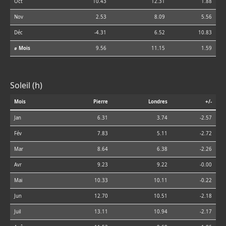
Oct
10.43
12.31
1.88
Nov
2.53
8.09
5.56
Déc
-4.31
6.52
10.83
⌀ Mois
9.56
11.15
1.59
Soleil (h)
Mois
Pierre
Londres
+/-
Jan
6.31
3.74
-2.57
Fév
7.83
5.11
-2.72
Mar
8.64
6.38
-2.26
Avr
9.23
9.22
-0.00
Mai
10.33
10.11
-0.22
Jun
12.70
10.51
-2.18
Juil
13.11
10.94
-2.17