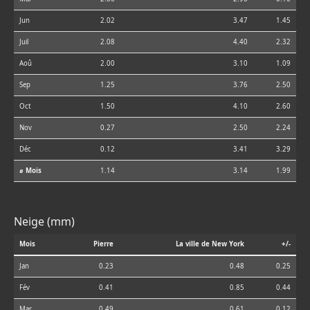
Jun
2.02
3.47
1.45
Juil
2.08
4.40
2.32
Aoû
2.00
3.10
1.09
Sep
1.25
3.76
2.50
Oct
1.50
4.10
2.60
Nov
0.27
2.50
2.24
Déc
0.12
3.41
3.29
⌀ Mois
1.14
3.14
1.99
Neige (mm)
Mois
Pierre
La ville de New York
+/-
Jan
0.23
0.48
0.25
Fév
0.41
0.85
0.44
Mar
0.49
0.61
0.12