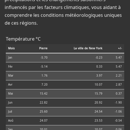
influencés par les facteurs climatiques, vous aidant à
comprendre les conditions météorologiques uniques
de ces régions.
Température °C
Mois
Pierre
La ville de New York
+/-
Jan
-5.70
-0.23
5.47
Fév
-5.14
0.33
5.47
Mar
1.76
3.97
2.21
Avr
7.20
10.07
2.87
Mai
15.42
15.79
0.37
Jun
22.82
20.92
-1.90
Juil
25.60
24.54
-1.06
Aoû
24.07
23.53
-0.54
Sep
20.01
20.07
0.06