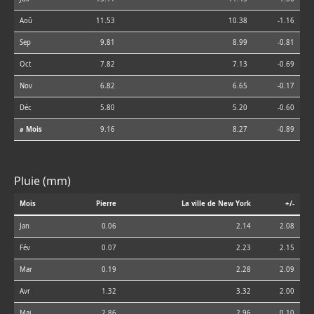
Aoû
11.53
10.38
-1.16
Sep
9.81
8.99
-0.81
Oct
7.82
7.13
-0.69
Nov
6.82
6.65
-0.17
Déc
5.80
5.20
-0.60
⌀ Mois
9.16
8.27
-0.89
Pluie (mm)
Mois
Pierre
La ville de New York
+/-
Jan
0.06
2.14
2.08
Fév
0.07
2.23
2.15
Mar
0.19
2.28
2.09
Avr
1.32
3.32
2.00
Mai
2.86
2.96
0.10