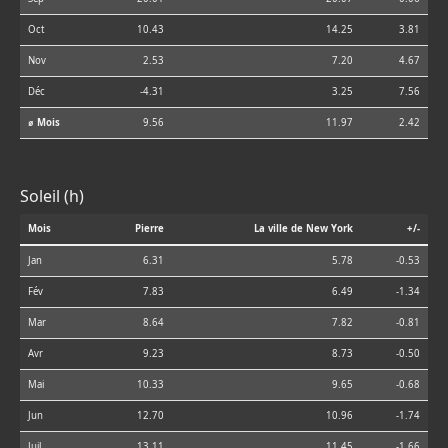
Oct
10.43
14.25
3.81
Nov
2.53
7.20
4.67
Déc
-4.31
3.25
7.56
⌀ Mois
9.56
11.97
2.42
Soleil (h)
Mois
Pierre
La ville de New York
+/-
Jan
6.31
5.78
-0.53
Fév
7.83
6.49
-1.34
Mar
8.64
7.82
-0.81
Avr
9.23
8.73
-0.50
Mai
10.33
9.65
-0.68
Jun
12.70
10.96
-1.74
Juil
13.11
11.45
-1.66