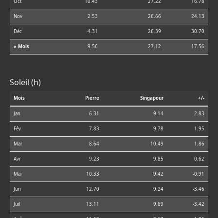
Oct
10.43
27.22
16.78
Nov
2.53
26.66
24.13
Déc
-4.31
26.39
30.70
⌀ Mois
9.56
27.12
17.56
Soleil (h)
Mois
Pierre
Singapour
+/-
Jan
6.31
9.14
2.83
Fév
7.83
9.78
1.95
Mar
8.64
10.49
1.86
Avr
9.23
9.85
0.62
Mai
10.33
9.42
-0.91
Jun
12.70
9.24
-3.46
Juil
13.11
9.69
-3.42