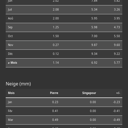
Jun
2.02
7.84
5.82
Juil
2.08
5.34
3.26
Aoû
2.00
5.95
3.95
Sep
1.25
5.98
4.73
Oct
1.50
7.00
5.50
Nov
0.27
9.87
9.60
Déc
0.12
9.34
9.22
⌀ Mois
1.14
6.92
5.77
Neige (mm)
Mois
Pierre
Singapour
+/-
Jan
0.23
0.00
-0.23
Fév
0.41
0.00
-0.41
Mar
0.49
0.00
-0.49