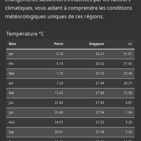
climatiques, vous aidant à comprendre les conditions
météorologiques uniques de ces régions.
Température °C
Mois
Pierre
Singapour
+/-
Jan
-5.70
26.21
31.91
Fév
-5.14
26.52
31.65
Mar
1.76
27.16
25.40
Avr
7.20
27.48
20.27
Mai
15.42
27.80
12.39
Jun
22.82
27.69
4.87
Juil
25.60
27.54
1.94
Aoû
24.07
27.35
3.28
Sep
20.01
27.38
7.36