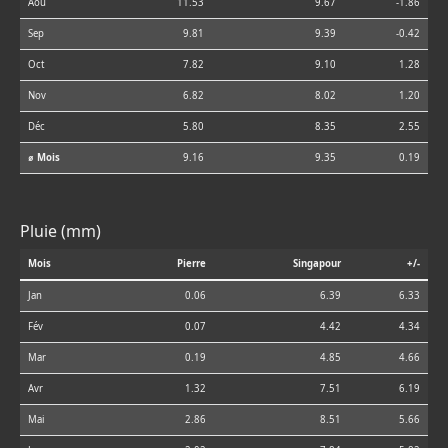
Aoû
11.53
9.67
-1.86
Sep
9.81
9.39
-0.42
Oct
7.82
9.10
1.28
Nov
6.82
8.02
1.20
Déc
5.80
8.35
2.55
⌀ Mois
9.16
9.35
0.19
Pluie (mm)
Mois
Pierre
Singapour
+/-
Jan
0.06
6.39
6.33
Fév
0.07
4.42
4.34
Mar
0.19
4.85
4.66
Avr
1.32
7.51
6.19
Mai
2.86
8.51
5.66