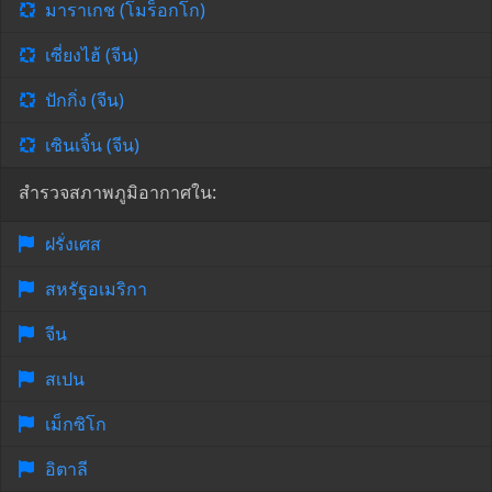
มาราเกช (โมร็อกโก)
เซี่ยงไฮ้ (จีน)
ปักกิ่ง (จีน)
เซินเจิ้น (จีน)
สำรวจสภาพภูมิอากาศใน:
ฝรั่งเศส
สหรัฐอเมริกา
จีน
สเปน
เม็กซิโก
อิตาลี