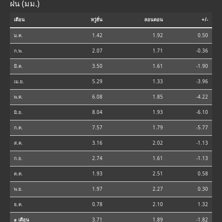
ฝน (มม.)
เดือน
หวู่ฮั่น
ลอนดอน
+/-
ม.ค.
1.42
1.92
0.50
ก.พ.
2.07
1.71
-0.36
มี.ค.
3.50
1.61
-1.90
เม.ย.
5.29
1.33
-3.96
พ.ค.
6.08
1.85
-4.22
มิ.ย.
8.04
1.93
-6.10
ก.ค.
7.57
1.79
-5.77
ส.ค.
3.16
2.02
-1.13
ก.ย.
2.74
1.61
-1.13
ต.ค.
1.93
2.51
0.58
พ.ย.
1.97
2.27
0.30
ธ.ค.
0.78
2.10
1.32
⌀ เดือน
3.71
1.89
-1.82