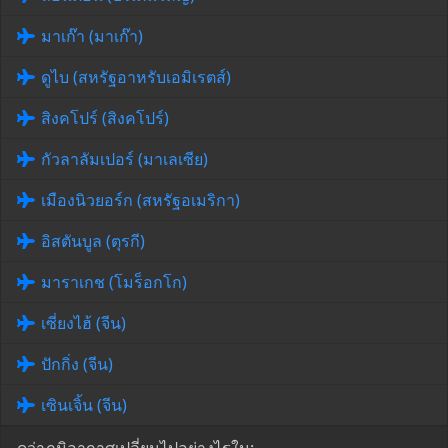
มาเก๊า (มาเก๊า)
ดูไบ (สหรัฐอาหรับเอมิเรตส์)
สิงคโปร์ (สิงคโปร์)
กัวลาลัมเปอร์ (มาเลเซีย)
เมืองนิวยอร์ก (สหรัฐอเมริกา)
อิสตันบูล (ตุรกี)
มาราเกช (โมร็อกโก)
เซี่ยงไฮ้ (จีน)
ปักกิ่ง (จีน)
เซินเจิ้น (จีน)