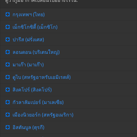
ดูว่าภูมิอากาศเปลี่ยนไปอย่างไรใน:
กรุงเทพฯ (ไทย)
เม็กซิโกซิตี้ (เม็กซิโก)
ปารีส (ฝรั่งเศส)
ลอนดอน (บริเตนใหญ่)
มาเก๊า (มาเก๊า)
ดูไบ (สหรัฐอาหรับเอมิเรตส์)
สิงคโปร์ (สิงคโปร์)
กัวลาลัมเปอร์ (มาเลเซีย)
เมืองนิวยอร์ก (สหรัฐอเมริกา)
อิสตันบูล (ตุรกี)