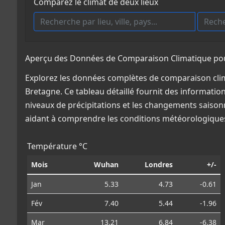
Comparez le climat de deux lieux
Aperçu des Données de Comparaison Climatique po
Explorez les données complètes de comparaison cli
Bretagne. Ce tableau détaillé fournit des information
niveaux de précipitations et les changements saisonn
aidant à comprendre les conditions météorologiques
Température °C
Mois
Wuhan
Londres
+/-
Jan
5.33
4.73
-0.61
Fév
7.40
5.44
-1.96
Mar
13.21
6.84
-6.38