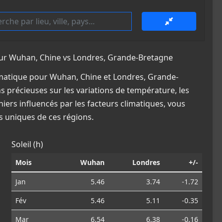
ur Wuhan, Chine vs Londres, Grande-Bretagne
matique pour Wuhan, Chine et Londres, Grande-
s précieuses sur les variations de température, les
iers influencés par les facteurs climatiques, vous
 uniques de ces régions.
Soleil (h)
Mois
Wuhan
Londres
+/-
Jan
5.46
3.74
-1.72
Fév
5.46
5.11
-0.35
Mar
6.54
6.38
-0.16