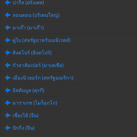
ปารีส (ฝรั่งเศส)
ลอนดอน (บริเตนใหญ่)
มาเก๊า (มาเก๊า)
ดูไบ (สหรัฐอาหรับเอมิเรตส์)
สิงคโปร์ (สิงคโปร์)
กัวลาลัมเปอร์ (มาเลเซีย)
เมืองนิวยอร์ก (สหรัฐอเมริกา)
อิสตันบูล (ตุรกี)
มาราเกช (โมร็อกโก)
เซี่ยงไฮ้ (จีน)
ปักกิ่ง (จีน)