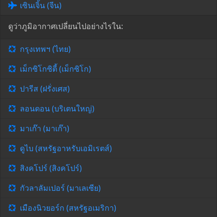
เซินเจิ้น (จีน)
ดูว่าภูมิอากาศเปลี่ยนไปอย่างไรใน:
กรุงเทพฯ (ไทย)
เม็กซิโกซิตี้ (เม็กซิโก)
ปารีส (ฝรั่งเศส)
ลอนดอน (บริเตนใหญ่)
มาเก๊า (มาเก๊า)
ดูไบ (สหรัฐอาหรับเอมิเรตส์)
สิงคโปร์ (สิงคโปร์)
กัวลาลัมเปอร์ (มาเลเซีย)
เมืองนิวยอร์ก (สหรัฐอเมริกา)