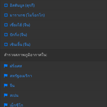
อิสตันบูล (ตุรกี)
มาราเกช (โมร็อกโก)
เซี่ยงไฮ้ (จีน)
ปักกิ่ง (จีน)
เซินเจิ้น (จีน)
สำรวจสภาพภูมิอากาศใน:
ฝรั่งเศส
สหรัฐอเมริกา
จีน
สเปน
เม็กซิโก