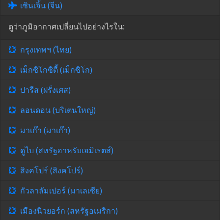
เซินเจิ้น (จีน)
ดูว่าภูมิอากาศเปลี่ยนไปอย่างไรใน:
กรุงเทพฯ (ไทย)
เม็กซิโกซิตี้ (เม็กซิโก)
ปารีส (ฝรั่งเศส)
ลอนดอน (บริเตนใหญ่)
มาเก๊า (มาเก๊า)
ดูไบ (สหรัฐอาหรับเอมิเรตส์)
สิงคโปร์ (สิงคโปร์)
กัวลาลัมเปอร์ (มาเลเซีย)
เมืองนิวยอร์ก (สหรัฐอเมริกา)