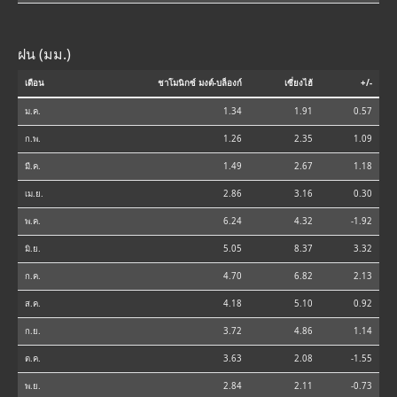
ฝน (มม.)
เดือน
ชาโมนิกซ์ มงต์-บล็องก์
เซี่ยงไฮ้
+/-
ม.ค.
1.34
1.91
0.57
ก.พ.
1.26
2.35
1.09
มี.ค.
1.49
2.67
1.18
เม.ย.
2.86
3.16
0.30
พ.ค.
6.24
4.32
-1.92
มิ.ย.
5.05
8.37
3.32
ก.ค.
4.70
6.82
2.13
ส.ค.
4.18
5.10
0.92
ก.ย.
3.72
4.86
1.14
ต.ค.
3.63
2.08
-1.55
พ.ย.
2.84
2.11
-0.73