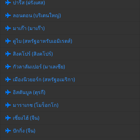
ปารีส (ฝรั่งเศส)
ลอนดอน (บริเตนใหญ่)
มาเก๊า (มาเก๊า)
ดูไบ (สหรัฐอาหรับเอมิเรตส์)
สิงคโปร์ (สิงคโปร์)
กัวลาลัมเปอร์ (มาเลเซีย)
เมืองนิวยอร์ก (สหรัฐอเมริกา)
อิสตันบูล (ตุรกี)
มาราเกช (โมร็อกโก)
เซี่ยงไฮ้ (จีน)
ปักกิ่ง (จีน)