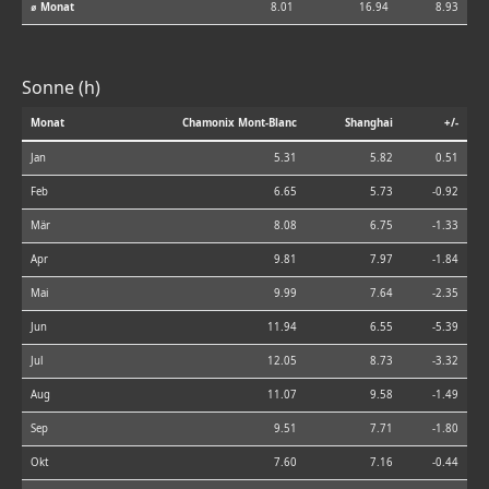
⌀ Monat
8.01
16.94
8.93
Sonne (h)
Monat
Chamonix Mont-Blanc
Shanghai
+/-
Jan
5.31
5.82
0.51
Feb
6.65
5.73
-0.92
Mär
8.08
6.75
-1.33
Apr
9.81
7.97
-1.84
Mai
9.99
7.64
-2.35
Jun
11.94
6.55
-5.39
Jul
12.05
8.73
-3.32
Aug
11.07
9.58
-1.49
Sep
9.51
7.71
-1.80
Okt
7.60
7.16
-0.44