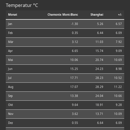
Temperatur °C
Monat
Chamonix Mont-Blanc
Shanghai
+/-
Jan
-1.30
5.26
6.57
Feb
0.35
6.44
6.09
Mär
3.12
11.03
7.92
Apr
6.65
15.74
9.09
Mai
10.06
20.74
10.69
Jun
15.25
24.23
8.98
Jul
17.71
28.23
10.52
Aug
17.07
28.29
11.22
Sep
13.38
24.04
10.66
Okt
9.64
18.91
9.28
Nov
3.62
13.71
10.09
Dez
0.55
6.64
6.09