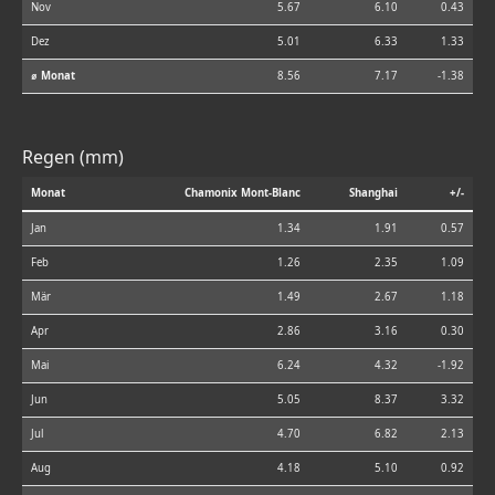
Nov
5.67
6.10
0.43
Dez
5.01
6.33
1.33
⌀ Monat
8.56
7.17
-1.38
Regen (mm)
Monat
Chamonix Mont-Blanc
Shanghai
+/-
Jan
1.34
1.91
0.57
Feb
1.26
2.35
1.09
Mär
1.49
2.67
1.18
Apr
2.86
3.16
0.30
Mai
6.24
4.32
-1.92
Jun
5.05
8.37
3.32
Jul
4.70
6.82
2.13
Aug
4.18
5.10
0.92