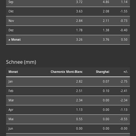
Sep
3.72
4.86
1.14
Okt
3.63
2.08
-1.55
Nov
2.84
2.11
-0.73
Dez
1.78
1.38
-0.40
⌀ Monat
3.26
3.76
0.50
Schnee (mm)
Monat
Chamonix Mont-Blanc
Shanghai
+/-
Jan
2.82
0.07
-2.75
Feb
2.51
0.10
-2.41
Mär
2.34
0.00
-2.34
Apr
1.13
0.00
-1.13
Mai
0.55
0.00
-0.55
Jun
0.00
0.00
-0.00