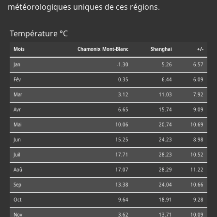
météorologiques uniques de ces régions.
Température °C
Mois
Chamonix Mont-Blanc
Shanghai
+/-
Jan
-1.30
5.26
6.57
Fév
0.35
6.44
6.09
Mar
3.12
11.03
7.92
Avr
6.65
15.74
9.09
Mai
10.06
20.74
10.69
Jun
15.25
24.23
8.98
Juil
17.71
28.23
10.52
Aoû
17.07
28.29
11.22
Sep
13.38
24.04
10.66
Oct
9.64
18.91
9.28
Nov
3.62
13.71
10.09