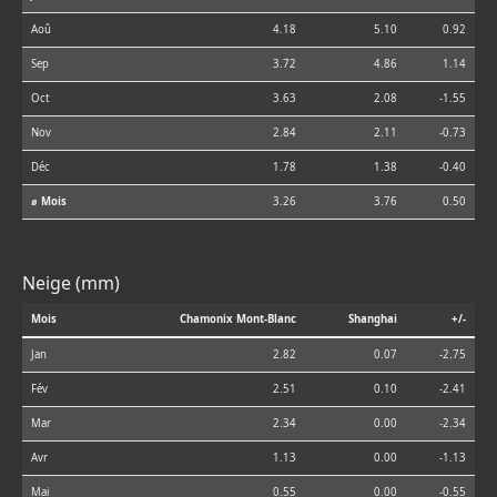
Aoû
4.18
5.10
0.92
Sep
3.72
4.86
1.14
Oct
3.63
2.08
-1.55
Nov
2.84
2.11
-0.73
Déc
1.78
1.38
-0.40
⌀ Mois
3.26
3.76
0.50
Neige (mm)
Mois
Chamonix Mont-Blanc
Shanghai
+/-
Jan
2.82
0.07
-2.75
Fév
2.51
0.10
-2.41
Mar
2.34
0.00
-2.34
Avr
1.13
0.00
-1.13
Mai
0.55
0.00
-0.55