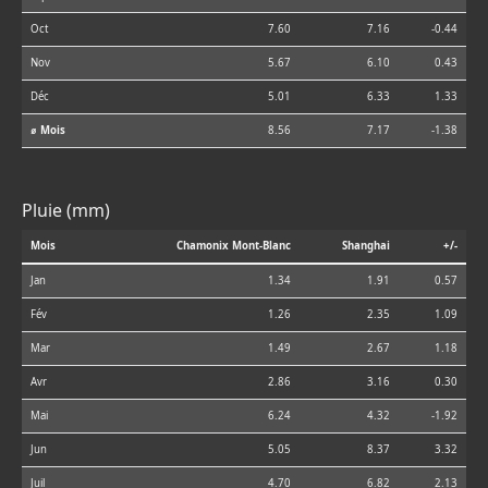
Oct
7.60
7.16
-0.44
Nov
5.67
6.10
0.43
Déc
5.01
6.33
1.33
⌀ Mois
8.56
7.17
-1.38
Pluie (mm)
Mois
Chamonix Mont-Blanc
Shanghai
+/-
Jan
1.34
1.91
0.57
Fév
1.26
2.35
1.09
Mar
1.49
2.67
1.18
Avr
2.86
3.16
0.30
Mai
6.24
4.32
-1.92
Jun
5.05
8.37
3.32
Juil
4.70
6.82
2.13