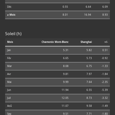
Déc
0.55
6.64
6.09
⌀ Mois
8.01
16.94
8.93
Soleil (h)
Mois
Chamonix Mont-Blanc
Shanghai
+/-
Jan
5.31
5.82
0.51
Fév
6.65
5.73
-0.92
Mar
8.08
6.75
-1.33
Avr
9.81
7.97
-1.84
Mai
9.99
7.64
-2.35
Jun
11.94
6.55
-5.39
Juil
12.05
8.73
-3.32
Aoû
11.07
9.58
-1.49
Sep
9.51
7.71
-1.80