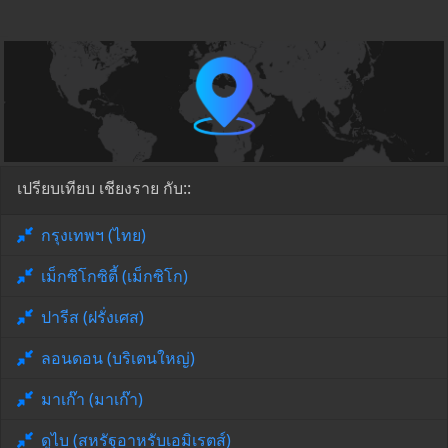
เปรียบเทียบ เชียงราย กับ::
กรุงเทพฯ (ไทย)
เม็กซิโกซิตี้ (เม็กซิโก)
ปารีส (ฝรั่งเศส)
ลอนดอน (บริเตนใหญ่)
มาเก๊า (มาเก๊า)
ดูไบ (สหรัฐอาหรับเอมิเรตส์)