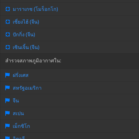
มาราเกช (โมร็อกโก)
เซี่ยงไฮ้ (จีน)
ปักกิ่ง (จีน)
เซินเจิ้น (จีน)
สำรวจสภาพภูมิอากาศใน:
ฝรั่งเศส
สหรัฐอเมริกา
จีน
สเปน
เม็กซิโก
อิตาลี