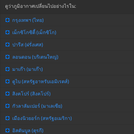
ดูว่าภูมิอากาศเปลี่ยนไปอย่างไรใน:
กรุงเทพฯ (ไทย)
เม็กซิโกซิตี้ (เม็กซิโก)
ปารีส (ฝรั่งเศส)
ลอนดอน (บริเตนใหญ่)
มาเก๊า (มาเก๊า)
ดูไบ (สหรัฐอาหรับเอมิเรตส์)
สิงคโปร์ (สิงคโปร์)
กัวลาลัมเปอร์ (มาเลเซีย)
เมืองนิวยอร์ก (สหรัฐอเมริกา)
อิสตันบูล (ตุรกี)