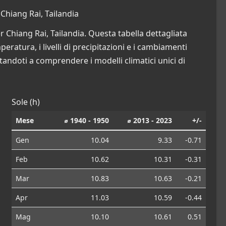
hiang Rai, Tailandia
 Chiang Rai, Tailandia. Questa tabella dettagliata
eratura, i livelli di precipitazioni e i cambiamenti
tandoti a comprendere i modelli climatici unici di
Sole (h)
Mese
⌀ 1940 - 1950
⌀ 2013 - 2023
+/-
Gen
10.04
9.33
-0.71
Feb
10.62
10.31
-0.31
Mar
10.83
10.63
-0.21
Apr
11.03
10.59
-0.44
Mag
10.10
10.61
0.51