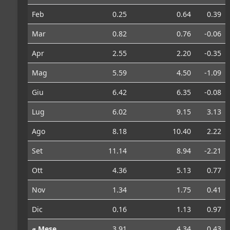
Feb
0.25
0.64
0.39
Mar
0.82
0.76
-0.06
Apr
2.55
2.20
-0.35
Mag
5.59
4.50
-1.09
Giu
6.42
6.35
-0.08
Lug
6.02
9.15
3.13
Ago
8.18
10.40
2.22
Set
11.14
8.94
-2.21
Ott
4.36
5.13
0.77
Nov
1.34
1.75
0.41
Dic
0.16
1.13
0.97
⌀ Mese
3.91
4.34
0.43