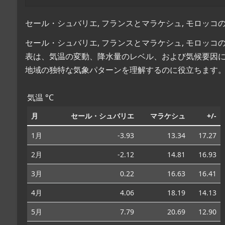
セール・シュバリエ, フランスとマラケシュ, モロッコ
セール・シュバリエ, フランスとマラケシュ, モロッ
表は、気温の変動、降水量のレベル、および気候要因
地域の独特な気象パターンを理解するのに役立ちます
気温 °C
月
セール・シュバリエ
マラケシュ
+/-
1月
-3.93
13.34
17.27
2月
-2.12
14.81
16.93
3月
0.22
16.63
16.41
4月
4.06
18.19
14.13
5月
7.79
20.69
12.90