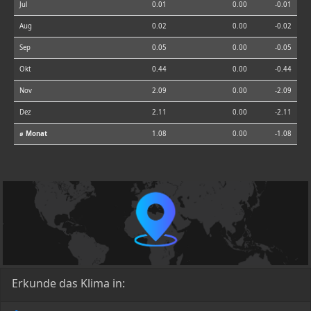
Jul
0.01
0.00
-0.01
Aug
0.02
0.00
-0.02
Sep
0.05
0.00
-0.05
Okt
0.44
0.00
-0.44
Nov
2.09
0.00
-2.09
Dez
2.11
0.00
-2.11
⌀ Monat
1.08
0.00
-1.08
Erkunde das Klima in: