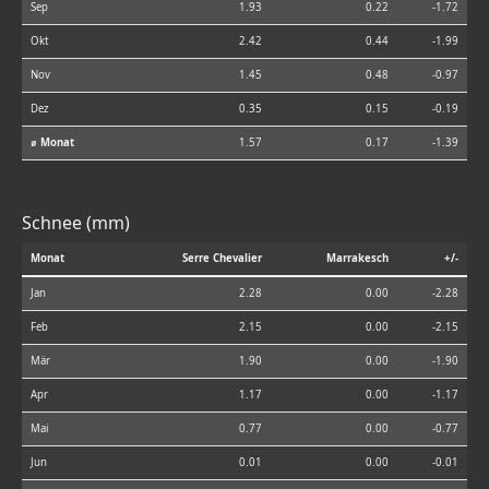
Sep
1.93
0.22
-1.72
Okt
2.42
0.44
-1.99
Nov
1.45
0.48
-0.97
Dez
0.35
0.15
-0.19
⌀ Monat
1.57
0.17
-1.39
Schnee (mm)
Monat
Serre Chevalier
Marrakesch
+/-
Jan
2.28
0.00
-2.28
Feb
2.15
0.00
-2.15
Mär
1.90
0.00
-1.90
Apr
1.17
0.00
-1.17
Mai
0.77
0.00
-0.77
Jun
0.01
0.00
-0.01