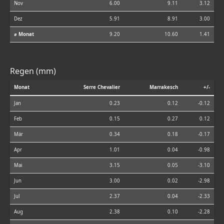
Nov
6.00
9.11
3.12
Dez
5.91
8.91
3.00
⌀ Monat
9.20
10.60
1.41
Regen (mm)
Monat
Serre Chevalier
Marrakesch
+/-
Jan
0.23
0.12
-0.12
Feb
0.15
0.27
0.12
Mär
0.34
0.18
-0.17
Apr
1.01
0.04
-0.98
Mai
3.15
0.05
-3.10
Jun
3.00
0.02
-2.98
Jul
2.37
0.04
-2.33
Aug
2.38
0.10
-2.28