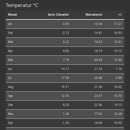
Temperatur °C
Monat
Serre Chevalier
Marrakesch
+/-
Jan
-3.93
13.34
17.27
Feb
-2.12
14.81
16.93
Mär
0.22
16.63
16.41
Apr
4.06
18.19
14.13
Mai
7.79
20.69
12.90
Jun
14.17
21.33
7.16
Jul
17.39
26.48
9.09
Aug
16.71
27.36
10.65
Sep
12.76
23.47
10.70
Okt
8.20
22.36
14.15
Nov
1.36
17.65
16.28
Dez
-1.35
14.66
16.00