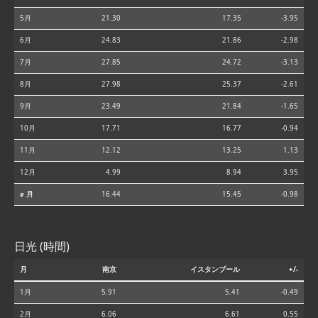
5月
21.30
17.35
-3.95
6月
24.83
21.86
-2.98
7月
27.85
24.72
-3.13
8月
27.98
25.37
-2.61
9月
23.49
21.84
-1.65
10月
17.71
16.77
-0.94
11月
12.12
13.25
1.13
12月
4.99
8.94
3.95
⌀ 月
16.44
15.45
-0.98
日光 (時間)
月
南京
イスタンブール
+/-
1月
5.91
5.41
-0.49
2月
6.06
6.61
0.55