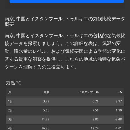
南京, 中国とイスタンブール, トゥルキエの気候比較データ
概要
南京, 中国とイスタンブール, トゥルキエの包括的な気候比
較データを探索しましょう。この詳細な表は、気温の変
動、降水量のレベル、および気候要因による季節の変化に
関する貴重な洞察を提供し、これらの地域の独特な気象パ
ターンを理解するのに役立ちます。
気温 °C
月
南京
イスタンブール
+/-
1月
3.79
6.76
2.97
2月
5.65
7.56
1.90
3月
11.29
8.80
-2.48
4月
16.25
12.24
-4.01