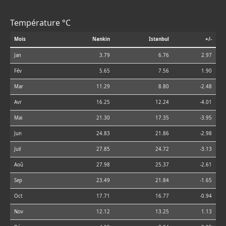
Température °C
Mois
Nankin
Istanbul
+/-
Jan
3.79
6.76
2.97
Fév
5.65
7.56
1.90
Mar
11.29
8.80
-2.48
Avr
16.25
12.24
-4.01
Mai
21.30
17.35
-3.95
Jun
24.83
21.86
-2.98
Juil
27.85
24.72
-3.13
Aoû
27.98
25.37
-2.61
Sep
23.49
21.84
-1.65
Oct
17.71
16.77
-0.94
Nov
12.12
13.25
1.13