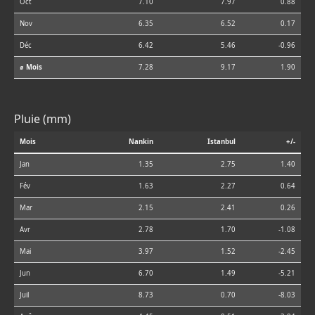
Oct
7.10
7.97
0.88
Nov
6.35
6.52
0.17
Déc
6.42
5.46
-0.96
⌀ Mois
7.28
9.17
1.90
Pluie (mm)
Mois
Nankin
Istanbul
+/-
Jan
1.35
2.75
1.40
Fév
1.63
2.27
0.64
Mar
2.15
2.41
0.26
Avr
2.78
1.70
-1.08
Mai
3.97
1.52
-2.45
Jun
6.70
1.49
-5.21
Juil
8.73
0.70
-8.03