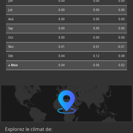
Jun
0.00
0.00
0.00
Juil
0.00
0.00
0.00
Aoû
0.00
0.00
0.00
Sep
0.00
0.00
0.00
Oct
0.00
0.00
0.00
Nov
0.01
0.01
-0.01
Déc
0.04
0.12
0.08
⌀ Mois
0.04
0.06
0.02
Explorez le climat de: