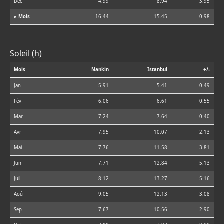
Déc
4.99
8.94
3.95
⌀ Mois
16.44
15.45
-0.98
Soleil (h)
Mois
Nankin
Istanbul
+/-
Jan
5.91
5.41
-0.49
Fév
6.06
6.61
0.55
Mar
7.24
7.64
0.40
Avr
7.95
10.07
2.13
Mai
7.76
11.58
3.81
Jun
7.71
12.84
5.13
Juil
8.12
13.27
5.16
Aoû
9.05
12.13
3.08
Sep
7.67
10.56
2.90