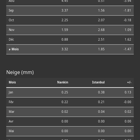
Aoû
4.45
0.51
-3.94
Sep
3.37
1.56
-1.81
Oct
2.25
2.07
-0.18
Nov
1.59
2.68
1.09
Déc
0.88
2.51
1.62
⌀ Mois
3.32
1.85
-1.47
Neige (mm)
Mois
Nankin
Istanbul
+/-
Jan
0.25
0.38
0.13
Fév
0.22
0.21
-0.00
Mar
0.02
0.04
0.02
Avr
0.00
0.00
0.00
Mai
0.00
0.00
0.00