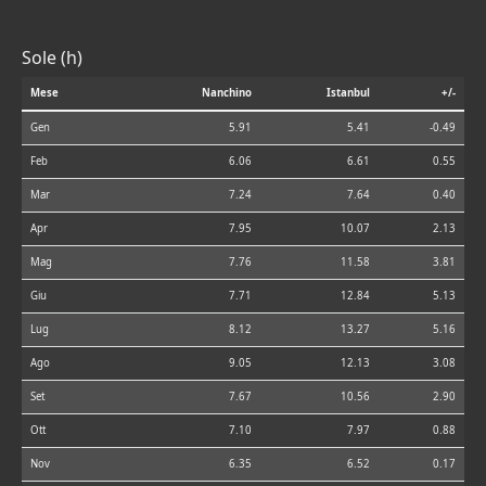
Sole (h)
Mese
Nanchino
Istanbul
+/-
Gen
5.91
5.41
-0.49
Feb
6.06
6.61
0.55
Mar
7.24
7.64
0.40
Apr
7.95
10.07
2.13
Mag
7.76
11.58
3.81
Giu
7.71
12.84
5.13
Lug
8.12
13.27
5.16
Ago
9.05
12.13
3.08
Set
7.67
10.56
2.90
Ott
7.10
7.97
0.88
Nov
6.35
6.52
0.17