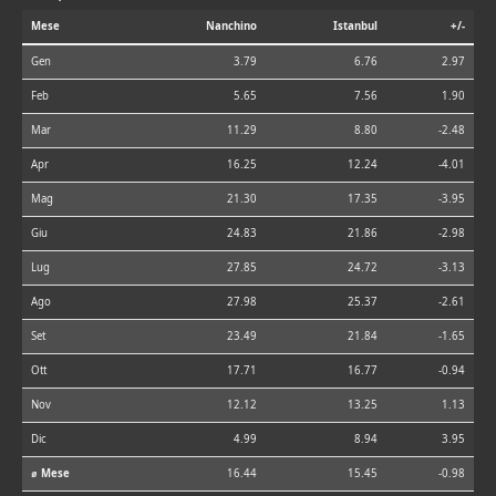
Mese
Nanchino
Istanbul
+/-
Gen
3.79
6.76
2.97
Feb
5.65
7.56
1.90
Mar
11.29
8.80
-2.48
Apr
16.25
12.24
-4.01
Mag
21.30
17.35
-3.95
Giu
24.83
21.86
-2.98
Lug
27.85
24.72
-3.13
Ago
27.98
25.37
-2.61
Set
23.49
21.84
-1.65
Ott
17.71
16.77
-0.94
Nov
12.12
13.25
1.13
Dic
4.99
8.94
3.95
⌀ Mese
16.44
15.45
-0.98