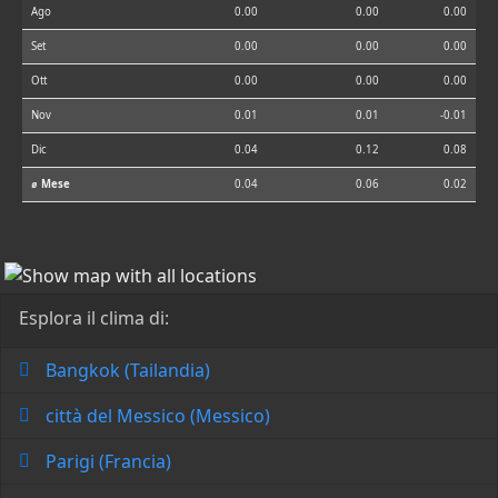
Ago
0.00
0.00
0.00
Set
0.00
0.00
0.00
Ott
0.00
0.00
0.00
Nov
0.01
0.01
-0.01
Dic
0.04
0.12
0.08
⌀ Mese
0.04
0.06
0.02
Esplora il clima di:
Bangkok (Tailandia)
città del Messico (Messico)
Parigi (Francia)