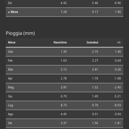
Dic
6.42
5.46
-0.96
⌀ Mese
7.28
9.17
1.90
Pioggia (mm)
Mese
Nanchino
Istanbul
+/-
Gen
1.35
2.75
1.40
Feb
1.63
2.27
0.64
Mar
2.15
2.41
0.26
Apr
2.78
1.70
-1.08
Mag
3.97
1.52
-2.45
Giu
6.70
1.49
-5.21
Lug
8.73
0.70
-8.03
Ago
4.45
0.51
-3.94
Set
3.37
1.56
-1.81