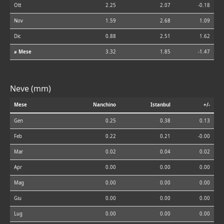
Ott
2.25
2.07
-0.18
Nov
1.59
2.68
1.09
Dic
0.88
2.51
1.62
⌀ Mese
3.32
1.85
-1.47
Neve (mm)
Mese
Nanchino
Istanbul
+/-
Gen
0.25
0.38
0.13
Feb
0.22
0.21
-0.00
Mar
0.02
0.04
0.02
Apr
0.00
0.00
0.00
Mag
0.00
0.00
0.00
Giu
0.00
0.00
0.00
Lug
0.00
0.00
0.00