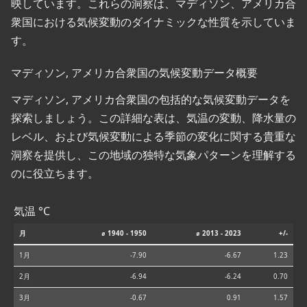
映しています。これらの洞察は、マディソン、アメリカ合
衆国における気候変動のダイナミックな性質を示していま
す。
マディソン, アメリカ合衆国の気候変動データ概要
マディソン, アメリカ合衆国の包括的な気候変動データを
探索しましょう。この詳細な表は、気温の変動、降水量の
レベル、および気候変動による季節の変化に関する貴重な
洞察を提供し、この地域の独特な気象パターンを理解する
のに役立ちます。
気温 °C
月
⌀ 1940 - 1950
⌀ 2013 - 2023
+/-
1月
-7.90
-6.67
1.23
2月
-6.94
-6.24
0.70
3月
-0.67
0.91
1.57