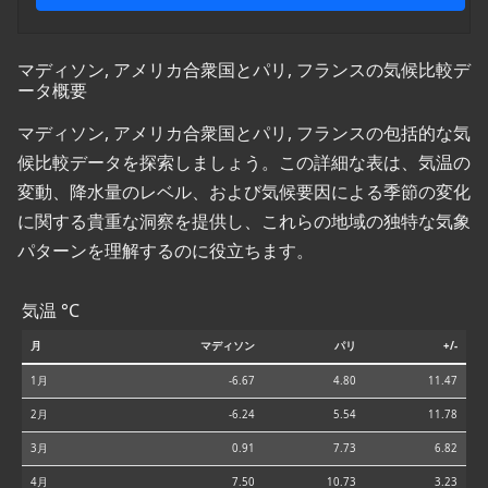
マディソン, アメリカ合衆国とパリ, フランスの気候比較デ
ータ概要
マディソン, アメリカ合衆国とパリ, フランスの包括的な気
候比較データを探索しましょう。この詳細な表は、気温の
変動、降水量のレベル、および気候要因による季節の変化
に関する貴重な洞察を提供し、これらの地域の独特な気象
パターンを理解するのに役立ちます。
気温 °C
月
マディソン
パリ
+/-
1月
-6.67
4.80
11.47
2月
-6.24
5.54
11.78
3月
0.91
7.73
6.82
4月
7.50
10.73
3.23